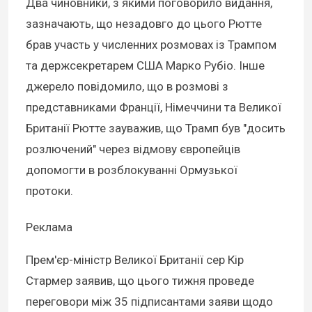
Два чиновники, з якими поговорило видання,
зазначають, що незадовго до цього Рютте
брав участь у численних розмовах із Трампом
та держсекретарем США Марко Рубіо. Інше
джерело повідомило, що в розмові з
представниками Франції, Німеччини та Великої
Британії Рютте зауважив, що Трамп був "досить
розлючений" через відмову європейців
допомогти в розблокуванні Ормузької
протоки.
Реклама
Прем'єр-міністр Великої Британії сер Кір
Стармер заявив, що цього тижня проведе
переговори між 35 підписантами заяви щодо