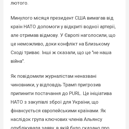
лютого.
Минулого місяця президент США вимагав від
країн НАТО допомоги у відкриті водної артерії,
але отримав відмову. У Європі наголосили, що
це неможливо, доки конфлікт на Близькому
Сході триває. Інші ж сказали, що це "не наша
війна".
Як повідомили журналістам неназвані
чиновники, у відповдіь Трамп пригрозив
припинити постачання до PURL. Це ініціатива
НАТО з закупівлі зброї для України, що
фінансується європейськими країнами. Як
наслідок група ключових членів Альянсу
опублікувала заяву, в якій було сказано про