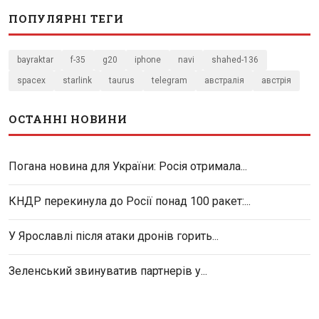
ПОПУЛЯРНІ ТЕГИ
bayraktar
f-35
g20
iphone
navi
shahed-136
spacex
starlink
taurus
telegram
австралія
австрія
ОСТАННІ НОВИНИ
Погана новина для України: Росія отримала...
КНДР перекинула до Росії понад 100 ракет:...
У Ярославлі після атаки дронів горить...
Зеленський звинуватив партнерів у...