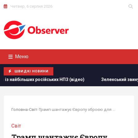
Четвер, 6 серпня 2026
Меню
ШВИДКІ НОВИНИ
 (відео)
Зеленський звинуватив партнерів у "жахливих жер
Головна
›
Світ
›
Трамп шантажує Європу зброєю для України, щоб...
Світ
Трамп шантажує Європу