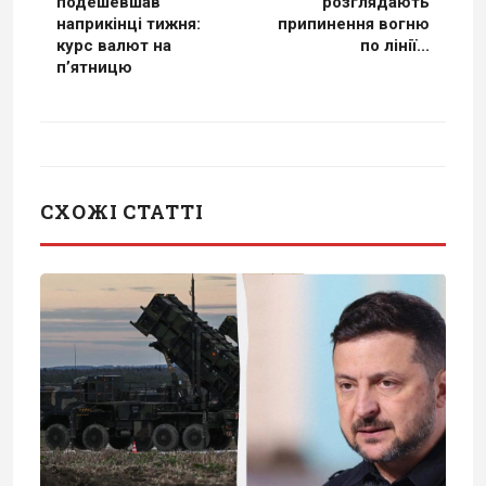
подешевшав
розглядають
наприкінці тижня:
припинення вогню
курс валют на
по лінії...
п’ятницю
СХОЖІ СТАТТІ