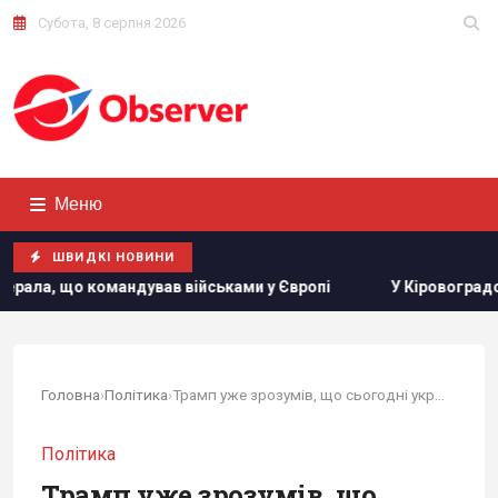
Субота, 8 серпня 2026
Меню
ШВИДКІ НОВИНИ
ійськами у Європі
У Кіровоградській області розбився 
Головна
›
Політика
›
Трамп уже зрозумів, що сьогодні українці є...
Політика
Трамп уже зрозумів, що