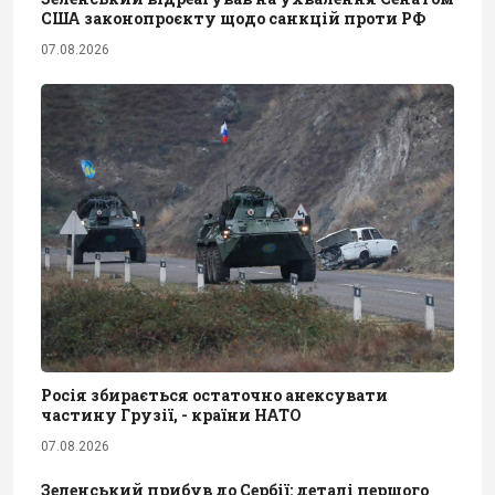
США законопроєкту щодо санкцій проти РФ
07.08.2026
Росія збирається остаточно анексувати
частину Грузії, - країни НАТО
07.08.2026
Зеленський прибув до Сербії: деталі першого