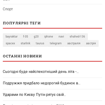
Спорт
ПОПУЛЯРНІ ТЕГИ
bayraktar
f-35
g20
iphone
navi
shahed-136
spacex
starlink
taurus
telegram
австралія
австрія
ОСТАННІ НОВИНИ
Сьогодні буде найспекотніший день літа -...
Подружжя придбало недорогий будинок в...
Ударами по Києву Путін рятує свій...