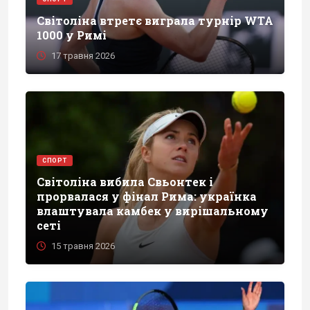
Світоліна втретє виграла турнір WTA
1000 у Римі
17 травня 2026
СПОРТ
Світоліна вибила Свьонтек і
прорвалася у фінал Рима: українка
влаштувала камбек у вирішальному
сеті
15 травня 2026