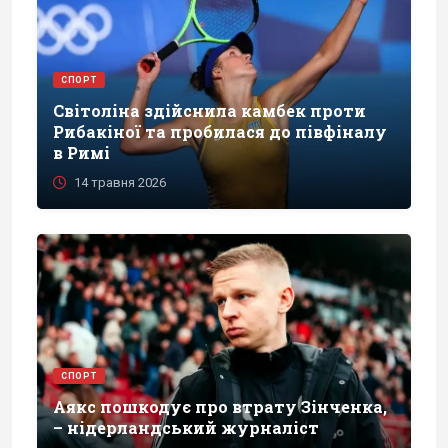
СПОРТ
Світоліна здійснила камбек проти
Рибакіної та пробилася до півфіналу
в Римі
14 травня 2026
СПОРТ
Аякс пошкодує про втрату Зінченка,
– нідерландський журналіст