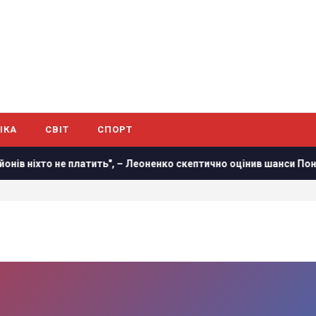
ІКА
СВІТ
СПОРТ
нів ніхто не платить", – Леоненко скептично оцінив шанси Поно