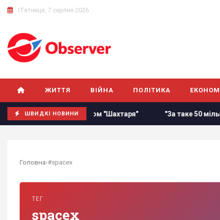
П'ятниця, 7 серпня 2026
ЖИТТЯ
ВІЙНА
ПОЛІТИКА
ЕКОНОМ
" пильнують за форвардом "Шахтаря"
"За таке 50 мільйо
ШВИДКІ НОВИНИ
Головна
›
#spacex
ТЕГ
spacex