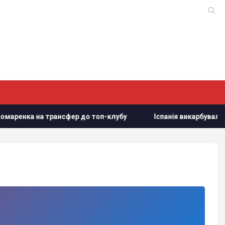
маренка на трансфер до топ-клубу
Іспанія викарбувала пам