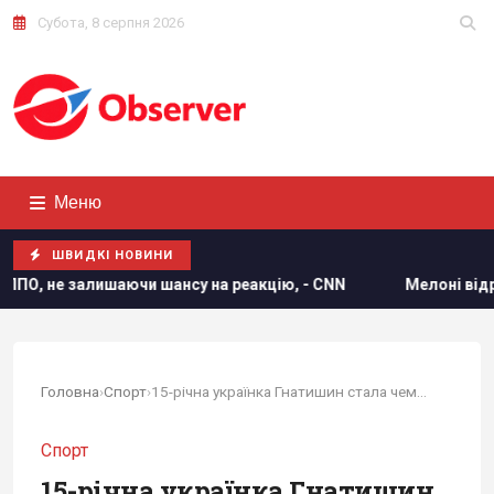
Субота, 8 серпня 2026
Меню
ШВИДКІ НОВИНИ
 на реакцію, - CNN
Мелоні відреагувала на вимогу Іспан
Головна
›
Спорт
›
15-річна українка Гнатишин стала чемпіонкою...
Спорт
15-річна українка Гнатишин