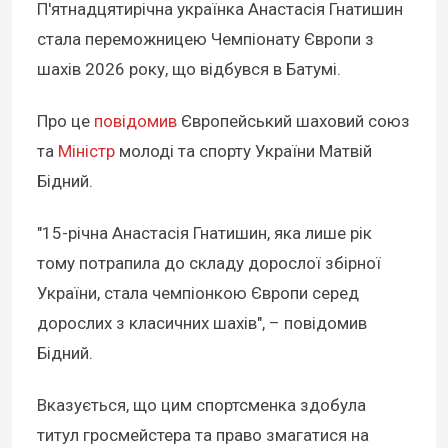
П'ятнадцятирічна українка Анастасія Гнатишин
стала переможницею Чемпіонату Європи з
шахів 2026 року, що відбувся в Батумі.
Про це
повідомив
Європейський шаховий союз
та
Міністр
молоді та спорту України Матвій
Бідний.
"15-річна Анастасія Гнатишин, яка лише рік
тому потрапила до складу дорослої збірної
України, стала чемпіонкою Європи серед
дорослих з класичних шахів", – повідомив
Бідний.
Вказується, що цим спортсменка здобула
титул гросмейстера та право змагатися на