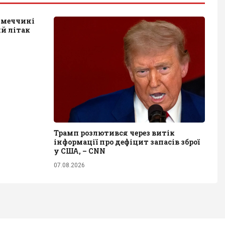
імеччині
ий літак
Трамп розлютився через витік
інформації про дефіцит запасів зброї
у США, – CNN
07.08.2026