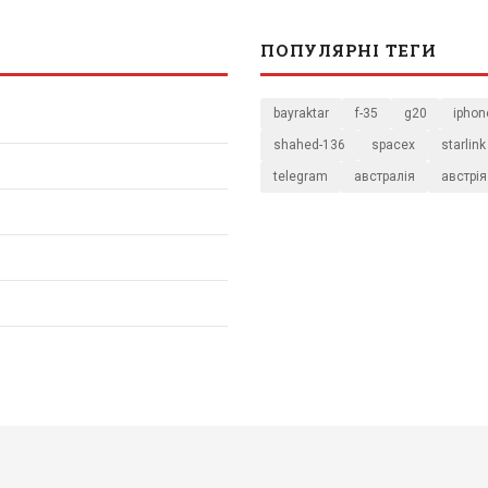
ПОПУЛЯРНІ ТЕГИ
bayraktar
f-35
g20
iphon
shahed-136
spacex
starlink
telegram
австралія
австрія