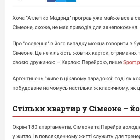
Хоча "Атлетіко Мадрид" програв уже майже все в се
Сімеоне, схоже, не має приводів для занепокоєння
Про "оселення" в його випадку можна говорити в б
Сімеоне. Це не кількість жовтих карток, отриманих 
своєю дружиною – Карлою Перейрою, пише
Sport.p
Аргентинець "живе в цікавому парадоксі: тоді як 
побудоване на чомусь настільки ж класичному, як ц
Стільки квартир у Сімеоне – 
Окрім 180 апартаментів, Сімеоне та Перейра володі
у житло і в повсякденному житті служить для трене