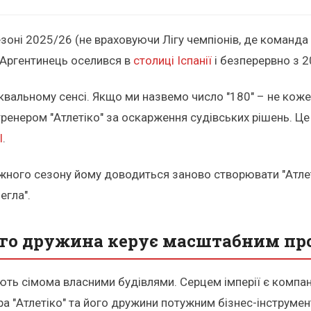
зоні 2025/26 (не враховуючи Лігу чемпіонів, де команда 
. Аргентинець оселився в
столиці Іспанії
і безперервно з 2
уквальному сенсі. Якщо ми назвемо число "180" – не кож
тренером "Атлетіко" за оскарження судівських рішень. Це 
l
.
кожного сезону йому доводиться заново створювати "Атле
егла".
його дружина керує масштабним п
ють сімома власними будівлями. Серцем імперії є компані
ра "Атлетіко" та його дружини потужним бізнес-інструме