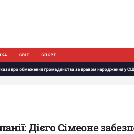
ІКА
СВІТ
СПОРТ
 громадянства за правом народження у США
Інцидент у 
спанії: Дієго Сімеоне забе