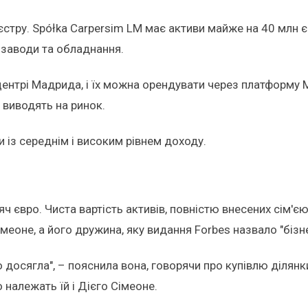
єстру. Spółka Carpersim LM має активи майже на 40 млн єв
 заводи та обладнання.
 центрі Мадрида, і їх можна орендувати через платформу
і виводять на ринок.
 із середнім і високим рівнем доходу.
 євро. Чиста вартість активів, повністю внесених сім'єю
імеоне, а його дружина, яку видання Forbes назвало "бізн
 досягла", – пояснила вона, говорячи про купівлю ділянк
 належать їй і Дієго Сімеоне.