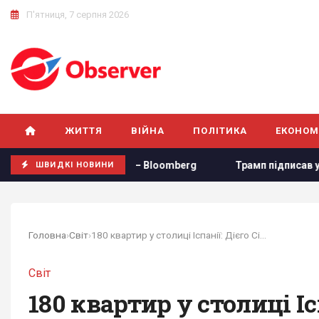
П'ятниця, 7 серпня 2026
ЖИТТЯ
ВІЙНА
ПОЛІТИКА
ЕКОНОМ
бутку, – Bloomberg
Трамп підписав укази про обмеження
ШВИДКІ НОВИНИ
Головна
›
Світ
›
180 квартир у столиці Іспанії: Дієго Сімеоне...
Світ
180 квартир у столиці І