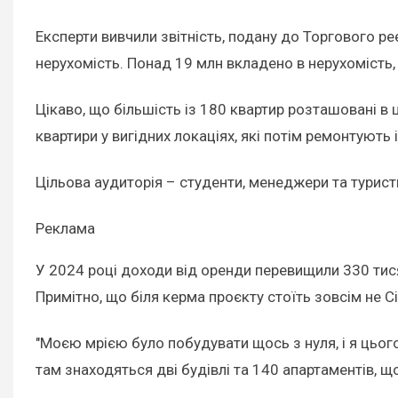
Експерти вивчили звітність, подану до Торгового ре
нерухомість. Понад 19 млн вкладено в нерухомість,
Цікаво, що більшість із 180 квартир розташовані в
квартири у вигідних локаціях, які потім ремонтують 
Цільова аудиторія – студенти, менеджери та туристи
Реклама
У 2024 році доходи від оренди перевищили 330 тисяч
Примітно, що біля керма проєкту стоїть зовсім не С
"Моєю мрією було побудувати щось з нуля, і я цього
там знаходяться дві будівлі та 140 апартаментів, що