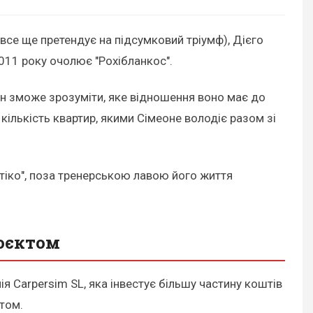
все ще претендує на підсумковий тріумф), Дієго
011 року очолює "Рохібланкос".
ен зможе зрозуміти, яке відношення воно має до
кількість квартир, якими Сімеоне володіє разом зі
тіко", поза тренерською лавою його життя
роєктом
я Carpersim SL, яка інвестує більшу частину коштів
нтом.