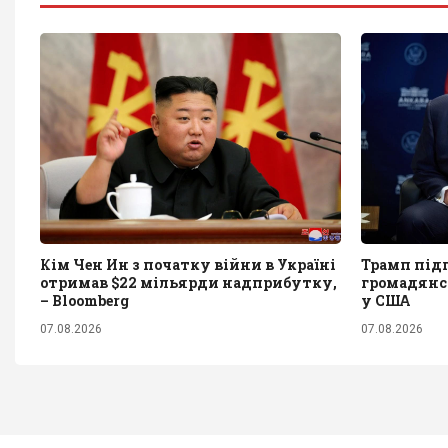
Кім Чен Ин з початку війни в Україні
Трамп під
отримав $22 мільярди надприбутку,
громадянс
– Bloomberg
у США
07.08.2026
07.08.2026