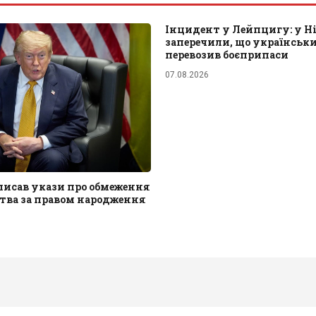
Інцидент у Лейпцигу: у Н
заперечили, що українськ
перевозив боєприпаси
07.08.2026
писав укази про обмеження
тва за правом народження