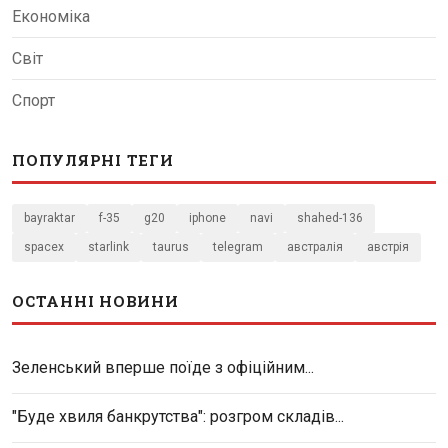
Економіка
Світ
Спорт
ПОПУЛЯРНІ ТЕГИ
bayraktar
f-35
g20
iphone
navi
shahed-136
spacex
starlink
taurus
telegram
австралія
австрія
ОСТАННІ НОВИНИ
Зеленський вперше поїде з офіційним...
"Буде хвиля банкрутства": розгром складів...