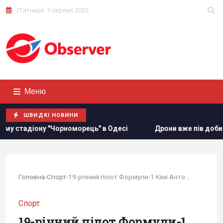
П'ятниця, 7 серпня 2026
Меню
ШВИДКІ НОВИНИ
в Одесі
Дрони вже пів доби атакують Крим: у Ялті зафік
Головна
›
Спорт
›
19-річний пілот Формули-1 Кімі Антонеллі...
Спорт
19-річний пілот Формули-1