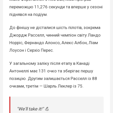
переможцю 11,276 секунди та вперше у сезоні
піднявся на подіум.
До фінішу не дісталися шість пілотів, зокрема
Джордж Расселл, чинний чемпіон світу Ландо
Норріс, Фернандо Алонсо, Алекс Албон, Ліам
Лоусон і Серхіо Перес.
У загальному заліку після етапу в Канаді
Антонеллі має 131 очко та зберігає першу
позицію. Другим залишається Расселл із 88
очками, третім — Шарль Леклер із 75.
"We'll take it!" 💪