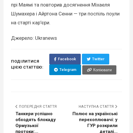
прі Маямі та повторив досягнення Міхаеля
Шумахера і Айртона Сенни — три поспіль поули
на старті кар'єри.
Джерело: Ukranews
Facebook
Twitter
ПОДІЛИТИСЯ
ЦІЄЮ СТАТТЕЮ:
Telegram
Копіювати
ПОПЕРЕДНЯ СТАТТЯ
НАСТУПНА СТАТТЯ
Танкери успішно
Полює на українські
обходять блокаду
перехоплювачі: у
Ормузької
ГУР розкрили
протоки:...
деталі...