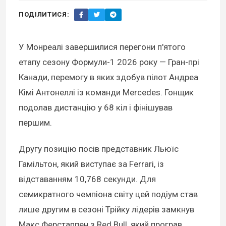
ПОДІЛИТИСЯ:
У Монреалі завершилися перегони п'ятого
етапу сезону Формули-1 2026 року — Гран-прі
Канади, перемогу в яких здобув пілот Андреа
Кімі Антонеллі із команди Mercedes. Гонщик
подолав дистанцію у 68 кіл і фінішував
першим.
Другу позицію посів представник Льюїс
Гамільтон, який виступає за Ferrari, із
відставанням 10,768 секунди. Для
семикратного чемпіона світу цей подіум став
лише другим в сезоні Трійку лідерів замкнув
Макс Ферстаппен з Red Bull, який програв