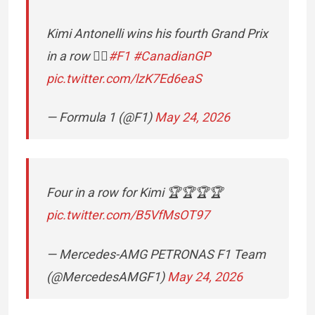
Kimi Antonelli wins his fourth Grand Prix
in a row 😮‍💨
#F1
#CanadianGP
pic.twitter.com/lzK7Ed6eaS
— Formula 1 (@F1)
May 24, 2026
Four in a row for Kimi 🏆🏆🏆🏆
pic.twitter.com/B5VfMsOT97
— Mercedes-AMG PETRONAS F1 Team
(@MercedesAMGF1)
May 24, 2026