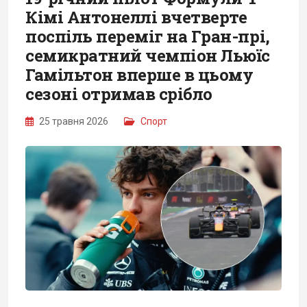
Кімі Антонеллі вчетверте
поспіль переміг на Гран-прі,
семикратний чемпіон Льюїс
Гамільтон вперше в цьому
сезоні отримав срібло
25 травня 2026
Спорт