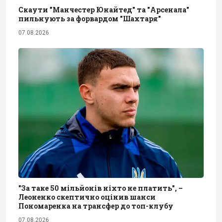
Скаути "Манчестер Юнайтед" та "Арсенала"
пильнують за форвардом "Шахтаря"
07.08.2026
"За таке 50 мільйонів ніхто не платить", –
Леоненко скептично оцінив шанси
Пономаренка на трансфер до топ-клубу
07.08.2026