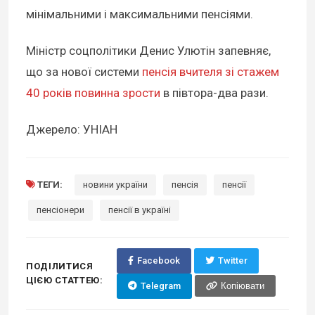
мінімальними і максимальними пенсіями.
Міністр соцполітики Денис Улютін запевняє,
що за нової системи
пенсія вчителя зі стажем
40 років повинна зрости
в півтора-два рази.
Джерело: УНІАН
ТЕГИ:
новини україни
пенсія
пенсії
пенсіонери
пенсії в україні
Facebook
Twitter
ПОДІЛИТИСЯ
ЦІЄЮ СТАТТЕЮ:
Telegram
Копіювати