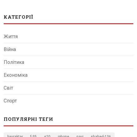
КАТЕГОРІЇ
Життя
Війна
Політика
Економіка
Світ
Спорт
ПОПУЛЯРНІ ТЕГИ
bayraktar
f-35
g20
iphone
navi
shahed-136