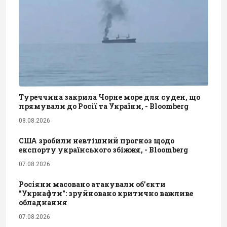
Туреччина закрила Чорне море для суден, що
прямували до Росії та України, - Bloomberg
08.08.2026
США зробили невтішний прогноз щодо
експорту українського збіжжя, - Bloomberg
07.08.2026
Росіяни масовано атакували обʼєкти
"Укрнафти": зруйновано критично важливе
обладнання
07.08.2026