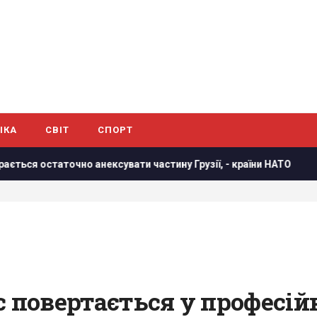
ІКА
СВІТ
СПОРТ
анексувати частину Грузії, - країни НАТО
В результаті ат
с повертається у професій