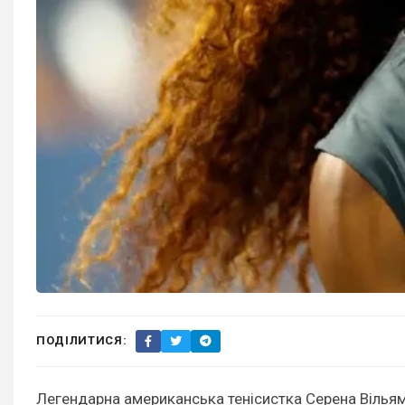
ПОДІЛИТИСЯ:
Легендарна американська тенісистка Серена Вільям