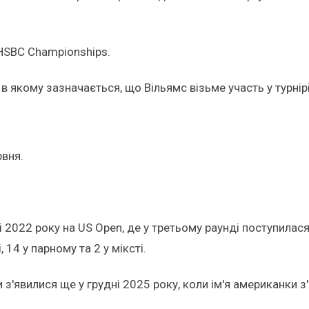
 HSBC Championships.
 в якому зазначається, що Вільямс візьме участь у турні
рвня.
 2022 року на US Open, де у третьому раунді поступилася
14 у парному та 2 у міксті.
'явилися ще у грудні 2025 року, коли ім'я американки з'