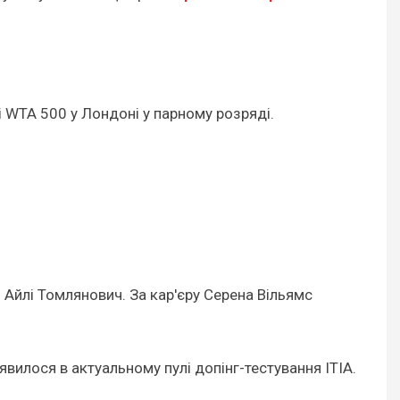
рі WTA 500 у Лондоні у парному розряді.
 Айлі Томлянович. За кар'єру Серена Вільямс
явилося в актуальному пулі допінг-тестування ITIA.