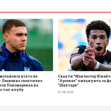
0 мільйонів ніхто не
Скаути "Манчестер Юнайте
– Леоненко скептично
"Арсенал" пильнують за ф
нси Пономаренка на
"Шахтаря"
до топ-клубу
07.08.2026