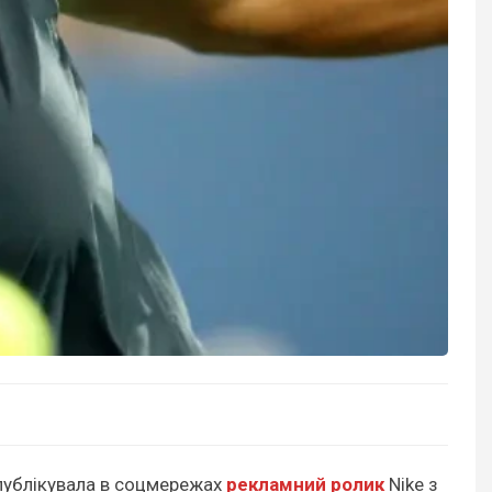
опублікувала в соцмережах
рекламний ролик
Nike з