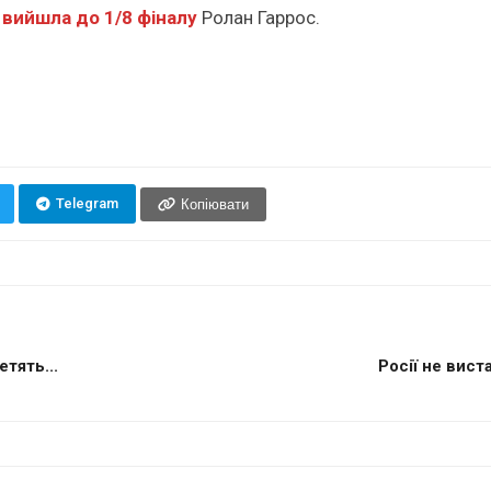
вийшла до 1/8 фіналу
Ролан Гаррос.
Telegram
Копіювати
етять...
Росії не вист