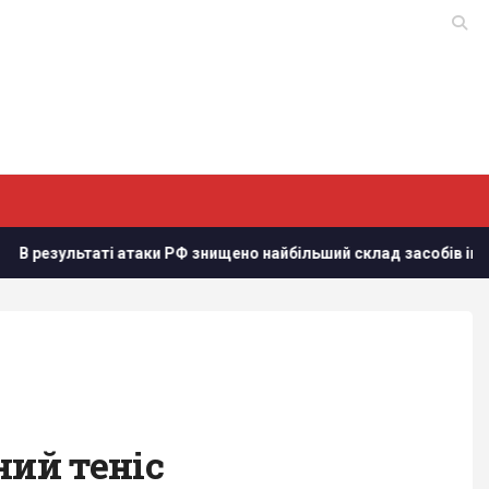
аки РФ знищено найбільший склад засобів індивідуального захи
ний теніс