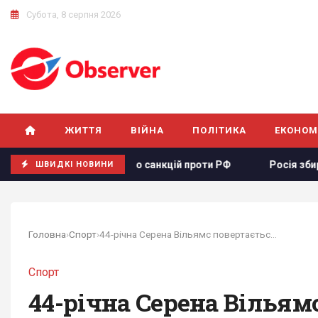
Субота, 8 серпня 2026
ЖИТТЯ
ВІЙНА
ПОЛІТИКА
ЕКОНОМ
єкту щодо санкцій проти РФ
Росія збирається остаточно 
ШВИДКІ НОВИНИ
Головна
›
Спорт
›
44-річна Серена Вільямс повертається у...
Спорт
44-річна Серена Вільям