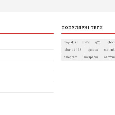
ПОПУЛЯРНІ ТЕГИ
bayraktar
f-35
g20
iphon
shahed-136
spacex
starlink
telegram
австралія
австрія