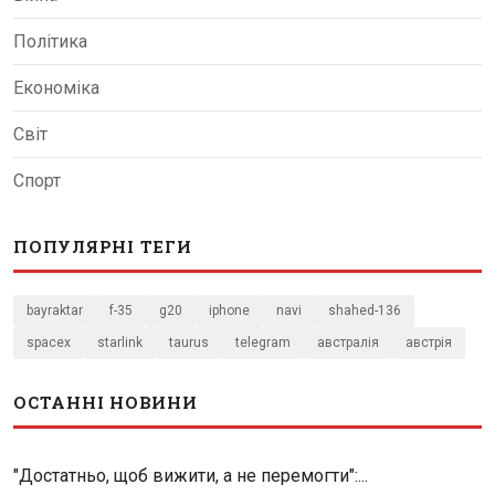
Політика
Економіка
Світ
Спорт
ПОПУЛЯРНІ ТЕГИ
bayraktar
f-35
g20
iphone
navi
shahed-136
spacex
starlink
taurus
telegram
австралія
австрія
ОСТАННІ НОВИНИ
"Достатньо, щоб вижити, а не перемогти":...