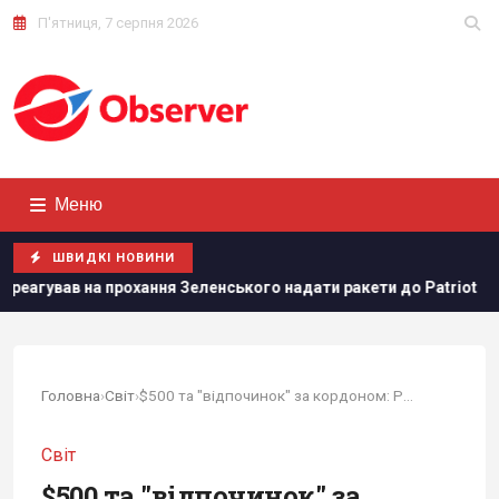
П'ятниця, 7 серпня 2026
Меню
ШВИДКІ НОВИНИ
ського надати ракети до Patriot
Атака дронів на Москву:
Головна
›
Світ
›
$500 та "відпочинок" за кордоном: Politico...
Світ
$500 та "відпочинок" за