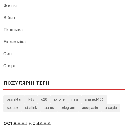
Життя
Війна
Політика
Економіка
Світ
Спорт
ПОПУЛЯРНІ ТЕГИ
bayraktar
f-35
g20
iphone
navi
shahed-136
spacex
starlink
taurus
telegram
австралія
австрія
ОСТАННІ НОВИНИ