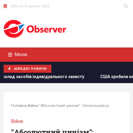
Субота, 8 серпня 2026
Меню
ШВИДКІ НОВИНИ
дуального захисту
США зробили невтішний прогноз щодо 
Головна
›
Війна
›
"Абсолютний цинізм": Зеленський різко відповів...
Війна
"Абсолютний цинізм":