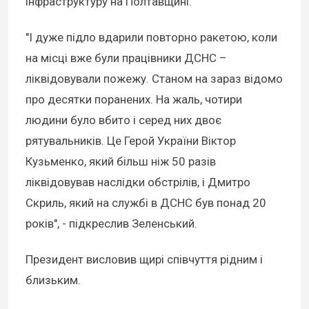
інфраструктуру на Полтавщині.
"І дуже підло вдарили повторно ракетою, коли
на місці вже були працівники ДСНС –
ліквідовували пожежу. Станом на зараз відомо
про десятки поранених. На жаль, чотири
людини було вбито і серед них двоє
рятувальників. Це Герой України Віктор
Кузьменко, який більш ніж 50 разів
ліквідовував наслідки обстрілів, і Дмитро
Скриль, який на службі в ДСНС був понад 20
років", - підкреслив Зеленський.
Президент висловив щирі співчуття рідним і
близьким.