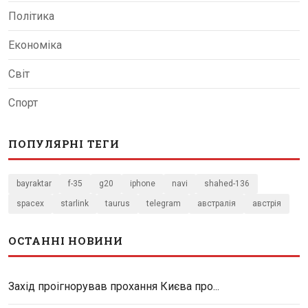
Політика
Економіка
Світ
Спорт
ПОПУЛЯРНІ ТЕГИ
bayraktar
f-35
g20
iphone
navi
shahed-136
spacex
starlink
taurus
telegram
австралія
австрія
ОСТАННІ НОВИНИ
Захід проігнорував прохання Києва про...