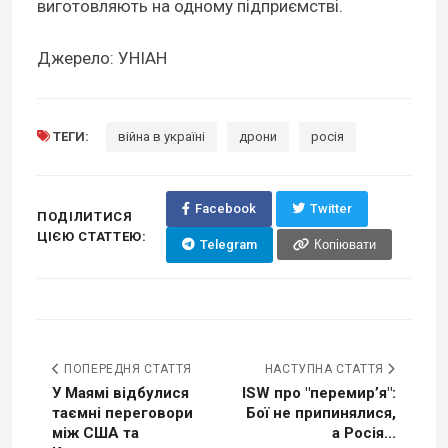
виготовляють на одному підприємстві.
Джерело: УНІАН
ТЕГИ:
війна в україні
дрони
росія
Facebook
Twitter
ПОДІЛИТИСЯ
ЦІЄЮ СТАТТЕЮ:
Telegram
Копіювати
ПОПЕРЕДНЯ СТАТТЯ
НАСТУПНА СТАТТЯ
У Маямі відбулися
ISW про "перемирʼя":
таємні переговори
Бої не припинялися,
між США та
а Росія...