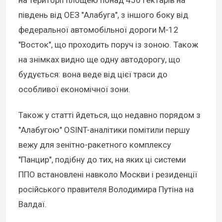
на території площею понад 450 гектарів на
південь від ОЕЗ "Алабуга", з іншого боку від
федеральної автомобільної дороги М-12
"Восток", що проходить поруч із зоною. Також
на знімках видно ще одну автодорогу, що
будується: вона веде від цієї траси до
особливої економічної зони.
Також у статті йдеться, що недавно порядом з
"Алабугою" OSINT-аналітики помітили першу
вежу для зенітно-ракетного комплексу
"Панцир", подібну до тих, на яких ці системи
ППО встановлені навколо Москви і резиденції
російського правителя Володимира Путіна на
Валдаї.