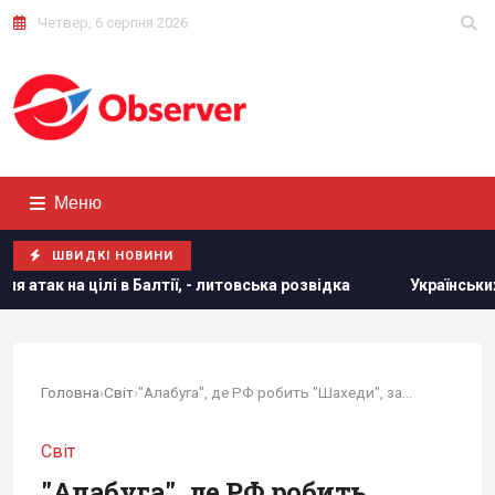
Четвер, 6 серпня 2026
Меню
ШВИДКІ НОВИНИ
тії, - литовська розвідка
Українських чоловіків позбави
Головна
›
Світ
›
"Алабуга", де РФ робить "Шахеди", за рік...
Світ
"Алабуга", де РФ робить