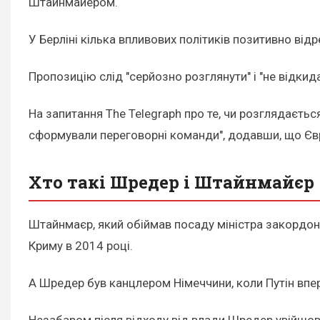
Штайнмайером.
У Берліні кілька впливових політиків позитивно ві
Пропозицію слід "серйозно розглянути" і "не відкид
На запитання The Telegraph про те, чи розглядаєт
сформували переговорні команди", додавши, що Євр
Хто такі Шредер і Штайнмайєр
Штайнмаєр, який обіймав посаду міністра закордонн
Криму в 2014 році.
А Шредер був канцлером Німеччини, коли Путін впер