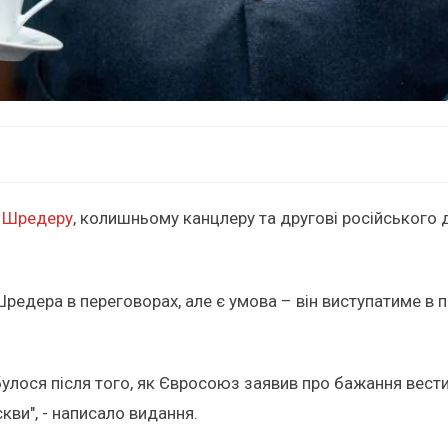
у Шредеру
, колишньому канцлеру та другові російського 
 Шредера в переговорах, але є умова – він виступатиме 
лося після того, як Євросоюз заявив про бажання вести
кви", - написало видання.