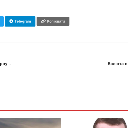
Telegram
Копіювати
ну...
Валюта по