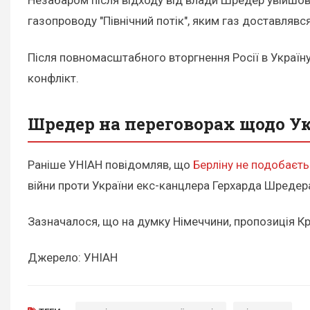
Незабаром після відходу від влади Шредер увійшов
газопроводу "Північний потік", яким газ доставлявс
Після повномасштабного вторгнення Росії в Україн
конфлікт.
Шредер на переговорах щодо Ук
Раніше УНІАН повідомляв, що
Берліну не подобаєть
війни проти України екс-канцлера Герхарда Шредер
Зазначалося, що на думку Німеччини, пропозиція Кр
Джерело: УНІАН