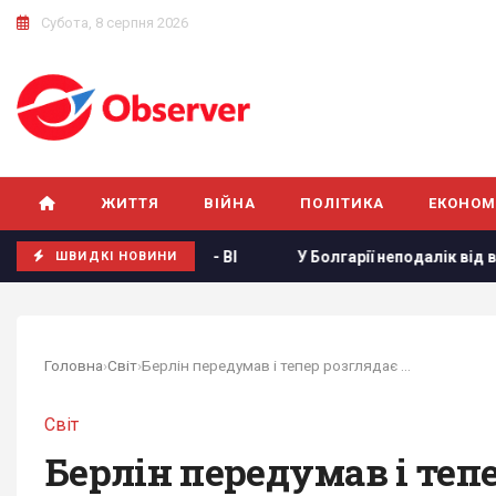
Субота, 8 серпня 2026
ЖИТТЯ
ВІЙНА
ПОЛІТИКА
ЕКОНОМ
онті, - BI
У Болгарії неподалік від великого газопрово
ШВИДКІ НОВИНИ
Головна
›
Світ
›
Берлін передумав і тепер розглядає Шредера як...
Світ
Берлін передумав і теп