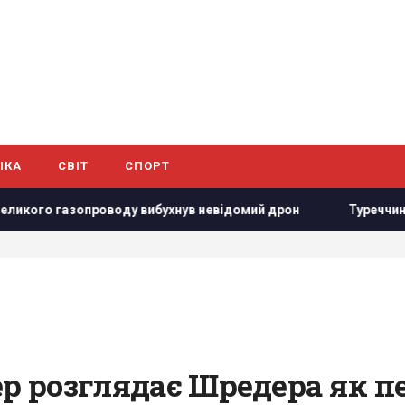
ІКА
СВІТ
СПОРТ
ду вибухнув невідомий дрон
Туреччина закрила Чорне море
ер розглядає Шредера як пе