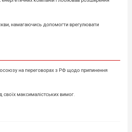
х енергетичних компаній і лобіював розширення
Москви, намагаючись допомогти врегулювати
осоюзу на переговорах з РФ щодо припинення
д своїх максималістських вимог.