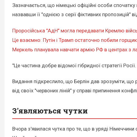
Зазначається, що німецькі офіційні особи спочатку
назвавши її "однією з серії фіктивних пропозицій" в
Проросійська "АдН" могла передавати Кремлю військ
Це взаємно: Путін і Трамп остаточно побили горщики,
Меркель планувала навчати армію РФ в центрах з л
"Це частина добре відомої гібридної стратегії Росі
Видання підкреслило, що Берлін дав зрозуміти, що 
від своїх "червоних ліній" у справі припинення конфл
З'являються чутки
Вчора з'явилася чутка про те, що в уряді Німеччини