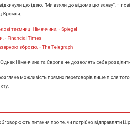
 відкинули цю ідею. "Ми взяли до відома цю заяву", – п
ід Кремля.
ові таємниці Німеччини, - Spiegel
 - Financial Times
азерною зброєю, - The Telegraph
ї. Однак Німеччина та Європа не дозволять себе розділит
розгляне можливість прямих переговорів лише після того
ікту.
 обговорюють питання про те, чи потрібно відправляти Шр