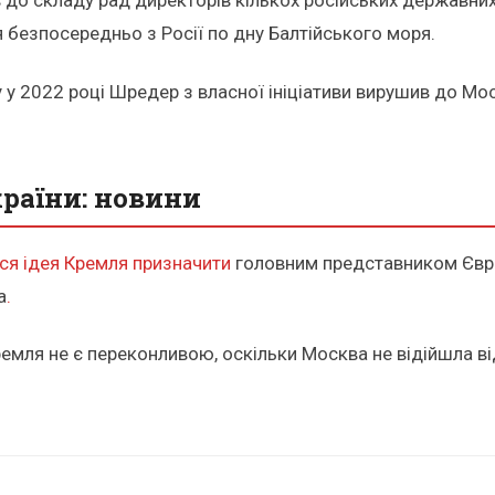
 до складу рад директорів кількох російських державни
я безпосередньо з Росії по дну Балтійського моря.
у у 2022 році Шредер з власної ініціативи вирушив до 
раїни: новини
ся ідея Кремля призначити
головним представником Євр
а
.
емля не є переконливою, оскільки Москва не відійшла ві