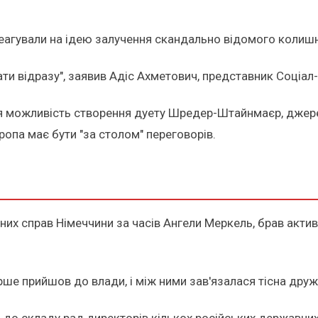
дреагували на ідею залучення скандально відомого колиш
ати відразу", заявив Адіс Ахметович, представник Соціал
ься можливість створення дуету Шредер-Штайнмаєр, джере
опа має бути "за столом" переговорів.
их справ Німеччини за часів Ангели Меркель, брав актив
ше прийшов до влади, і між ними зав'язалася тісна дружб