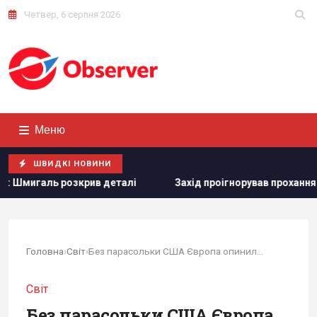
Четвер, 6 серпня 2026
Меню
ШВИДКІ НОВИНИ
лі
Захід проігнорував прохання Києва про термінові поста
Головна
›
Світ
›
Без парасольки США Європа опинилася в...
Світ
Без парасольки США Європа