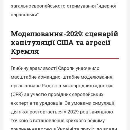
загальноєвропейського стримування "ядерної
парасольки".
Моделювання-2029: сценарій
капітуляції США та агресії
Кремля
Глибину вразливості Європи унаочнило
масштабне командно-штабне моделювання,
організоване Радою з міжнародних відносин
(CFR) за участю провідних європейських
експертів та урядовців. За умовами симуляції,
дія якої розгортається у 2029 році, вихідною
точкою є встановлення крихкого режиму
припинення вогню в Україні та прихід до влади