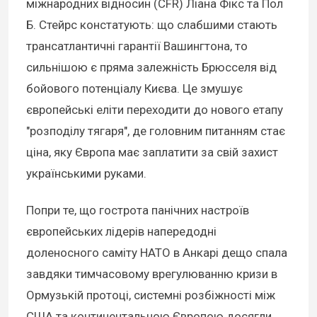
міжнародних відносин (CFR) Ліана Фікс та Пол
Б. Стейрс констатують: що слабшими стають
трансатлантичні гарантії Вашингтона, то
сильнішою є пряма залежність Брюсселя від
бойового потенціалу Києва. Це змушує
європейські еліти переходити до нового етапу
"розподілу тягаря", де головним питанням стає
ціна, яку Європа має заплатити за свій захист
українськими руками.
Попри те, що гострота панічних настроїв
європейських лідерів напередодні
доленосного саміту НАТО в Анкарі дещо спала
завдяки тимчасовому врегулюванню кризи в
Ормузькій протоці, системні розбіжності між
США та континентальною Європою досягли