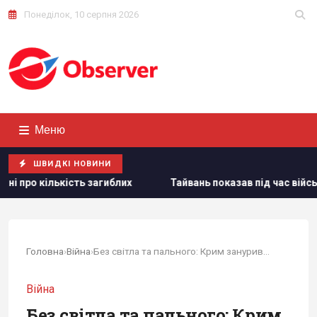
Понеділок, 10 серпня 2026
Меню
ШВИДКІ НОВИНИ
Тайвань показав під час військових навчань дрони, якими У
Головна
›
Війна
›
Без світла та пального: Крим занурився у...
Війна
Без світла та пального: Крим