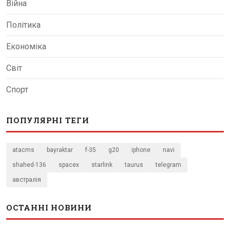
Війна
Політика
Економіка
Світ
Спорт
ПОПУЛЯРНІ ТЕГИ
atacms
bayraktar
f-35
g20
iphone
navi
shahed-136
spacex
starlink
taurus
telegram
австралія
ОСТАННІ НОВИНИ