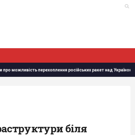
вість перехоплення російських ракет над Україною, - PAP
раструктури біля