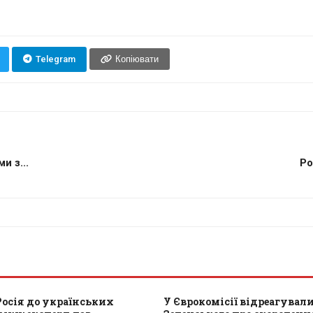
Telegram
Копіювати
и з...
Ро
Росія до українських
У Єврокомісії відреагували