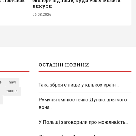
я поставок
експерт відповів, куди Росія може їх
кинути
06.08.2026
ОСТАННІ НОВИНИ
e
navi
Така зброя є лише у кількох країн:...
taurus
Румунія змінює течію Дунаю: для чого
вона...
У Польщі заговорили про можливість...