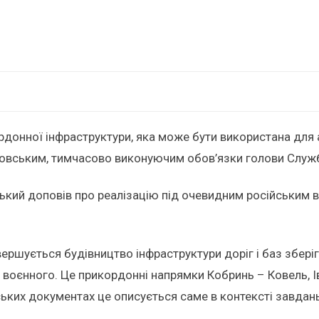
донної інфраструктури, яка може бути використана для а
овським, тимчасово виконуючим обов’язки голови Служб
кий доповів про реалізацію під очевидним російським вп
ершується будівництво інфраструктури доріг і баз збері
м воєнного. Це прикордонні напрямки Кобринь – Ковель, 
ських документах це описується саме в контексті завдань