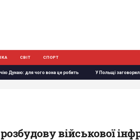
ІКА
СВІТ
СПОРТ
 для чого вона це робить
У Польщі заговорили про можли
розбудову військової інф