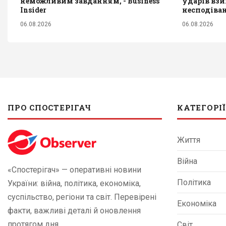
неможливим завданням, - Business
ударів взи
Insider
несподіва
06.08.2026
06.08.2026
ПРО СПОСТЕРІГАЧ
КАТЕГОРІЇ
Життя
Війна
«Спостерігач» — оперативні новини
Політика
України: війна, політика, економіка,
суспільство, регіони та світ. Перевірені
Економіка
факти, важливі деталі й оновлення
протягом дня.
Світ