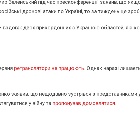
мир Зеленський під час пресконференції заявив, що якщ
російські дронові атаки по Україні, то за тиждень це зроб
ри вздовж двох прикордонних з Україною областей, які к
червня
ретранслятори не працюють
. Однак наразі лишаєт
енко заявив, що нещодавно зустрівся з представниками 
втягуватися у війну та
пропонував домовлятися
.