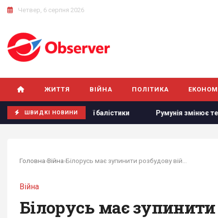
Четвер, 6 серпня 2026
ЖИТТЯ
ВІЙНА
ПОЛІТИКА
ЕКОНОМ
рення української балістики
Румунія змінює течію Дунаю:
ШВИДКІ НОВИНИ
Головна
›
Війна
›
Білорусь має зупинити розбудову військової...
Війна
Білорусь має зупинити 