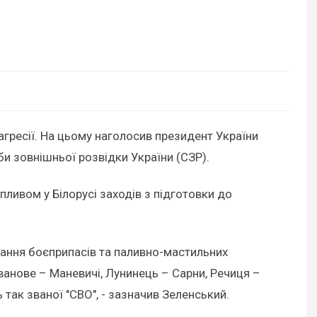
гресії. На цьому наголосив президент України
и зовнішньої розвідки України (СЗР).
ливом у Білорусі заходів з підготовки до
гання боєприпасів та паливно-мастильних
Іванове – Маневичі, Лунинець – Сарни, Речиця –
 так званої "СВО", - зазначив Зеленський.