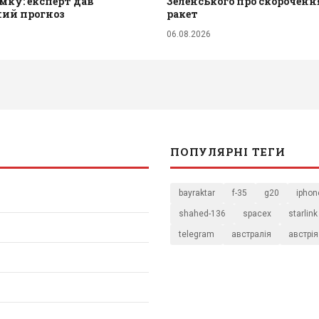
мку: експерт дав
Зеленського про скороченн
ний прогноз
ракет
06.08.2026
ПОПУЛЯРНІ ТЕГИ
bayraktar
f-35
g20
iphon
shahed-136
spacex
starlink
telegram
австралія
австрія