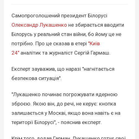
Самопроголошений президент Білорусі
Олександр Лукашенко
не збирається вводити
Білорусь у реальний стан війни, бо йому це не
потрібно. Про це сказав в етері
"Київ
24"
аналітик та журналіст Сергій Гармаш.
Експерт зауважив, що наразі "нагнітається
безпекова ситуація".
"Лукашенко починає погрожувати ядерною
зброєю. Якою він, до речі, не керує: кнопка
залишається у Москві, якщо вона навіть є на
території Білорусі", - пояснив експерт.
Крім того, додав Гарман, Лукашенко готує свої