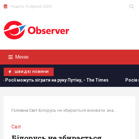
Неділя, 9 серпня 2026
Меню
ШВИДКІ НОВИНИ
ь зіграти на руку Путіну, - The Times
Росія може застосу
Головна
›
Світ
›
Білорусь не збирається воювати: аналітик...
Світ
Білорусь не збирається