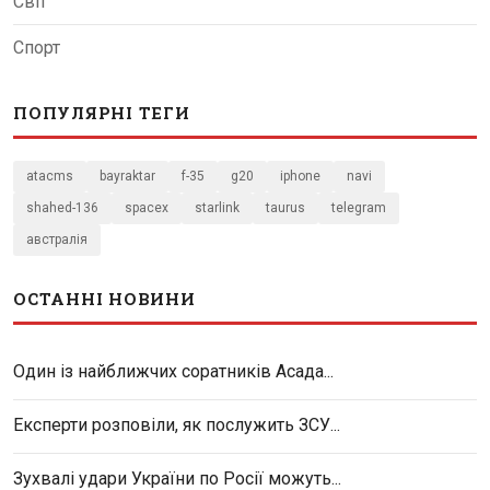
Світ
Спорт
ПОПУЛЯРНІ ТЕГИ
atacms
bayraktar
f-35
g20
iphone
navi
shahed-136
spacex
starlink
taurus
telegram
австралія
ОСТАННІ НОВИНИ
Один із найближчих соратників Асада...
Експерти розповіли, як послужить ЗСУ...
Зухвалі удари України по Росії можуть...