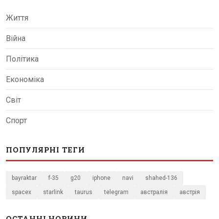
Життя
Війна
Політика
Економіка
Світ
Спорт
ПОПУЛЯРНІ ТЕГИ
bayraktar
f-35
g20
iphone
navi
shahed-136
spacex
starlink
taurus
telegram
австралія
австрія
ОСТАННІ НОВИНИ