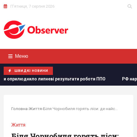
П'ятниця, 7 серпня 2026
Меню
ШВИДКІ НОВИНИ
еві результати роботи ППО
РФ нарощує випуск "Іскандер
Головна
›
Життя
›
Біля Чорнобиля горять ліси: де найскладніша...
Життя
Біля Чорнобиля горять ліси: