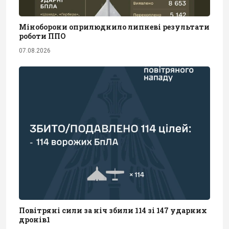
Міноборони оприлюднило липневі результати
роботи ППО
07.08.2026
Повітряні сили за ніч збили 114 зі 147 ударних
дронів1