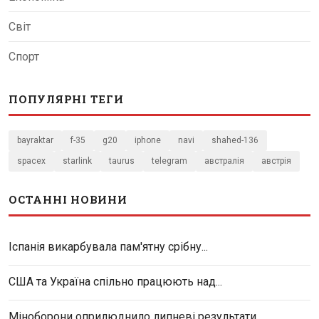
Світ
Спорт
ПОПУЛЯРНІ ТЕГИ
bayraktar
f-35
g20
iphone
navi
shahed-136
spacex
starlink
taurus
telegram
австралія
австрія
ОСТАННІ НОВИНИ
Іспанія викарбувала пам'ятну срібну...
США та Україна спільно працюють над...
Міноборони оприлюднило липневі результати...