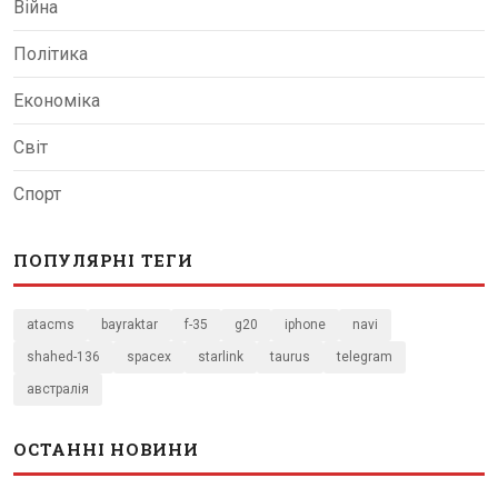
Війна
Політика
Економіка
Світ
Спорт
ПОПУЛЯРНІ ТЕГИ
atacms
bayraktar
f-35
g20
iphone
navi
shahed-136
spacex
starlink
taurus
telegram
австралія
ОСТАННІ НОВИНИ