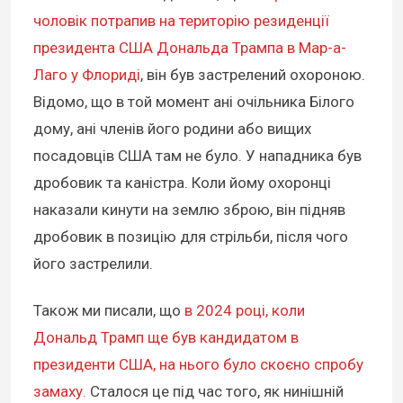
чоловік потрапив на територію резиденції
президента США Дональда Трампа в Мар-а-
Лаго у Флориді
, він був застрелений охороною.
Відомо, що в той момент ані очільника Білого
дому, ані членів його родини або вищих
посадовців США там не було. У нападника був
дробовик та каністра. Коли йому охоронці
наказали кинути на землю зброю, він підняв
дробовик в позицію для стрільби, після чого
його застрелили.
Також ми писали, що
в 2024 році, коли
Дональд Трамп ще був кандидатом в
президенти США, на нього було скоєно спробу
замаху.
Сталося це під час того, як нинішній