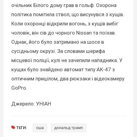
очільник Білого дому грав в гольф. Охорона
політика помітила ствол, що висунувся з кущів.
Коли охоронці відкрили вогонь, з кущів вибіг
чоловік, він сів до чорного Nissan та поїхав.
Однак, його було затримано на шосе в
сусідньому окрузі. За словами шерифа
місцевої поліції, кулі не зачепили нападника. У
кущах було знайдено автомат типу АК-47 з
оптичним прицілом, два рюкзаки і відеокамеру
GoPro.
Джерело: УНІАН
ТЕГИ:
сша
дональд трамп