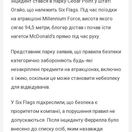
Інцидент стався в парку Cedar Point у штаті
Огайо, що належить Six Flags. Під час поїздки
на атракціоні Millennium Force, висота якого
сягає 94,5 метри, блогер дістав і почав їсти
нагетси McDonald’s прямо під час руху.
Представник парку заявив, що правила безпеки
категорично забороняють будь-які
незакріплені предмети на атракціонах, включно
з їжею, оскільки це може становити небезпеку
для відвідувачів.
У Six Flags підкреслили, що безпека є
пріоритетом компанії, а порушення правил не
допускаються. Після інциденту Феррелла було
внесено до списку осіб, яким назавжди