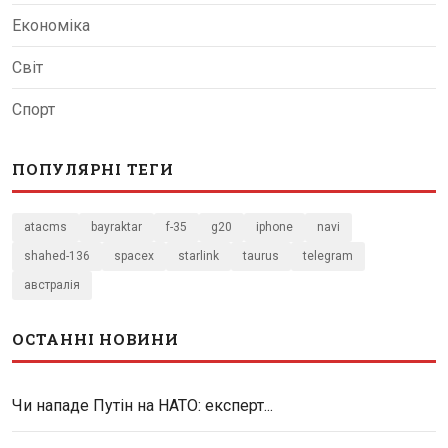
Економіка
Світ
Спорт
ПОПУЛЯРНІ ТЕГИ
atacms
bayraktar
f-35
g20
iphone
navi
shahed-136
spacex
starlink
taurus
telegram
австралія
ОСТАННІ НОВИНИ
Чи нападе Путін на НАТО: експерт...