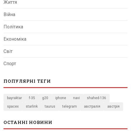
Життя
Війна
Політика
Економіка
Світ
Спорт
ПОПУЛЯРНІ ТЕГИ
bayraktar
f-35
g20
iphone
navi
shahed-136
spacex
starlink
taurus
telegram
австралія
австрія
ОСТАННІ НОВИНИ