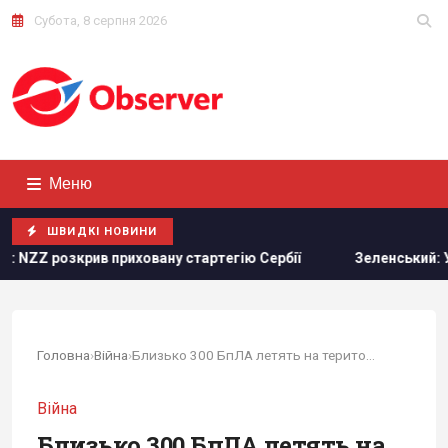
Субота, 8 серпня 2026
Меню
ШВИДКІ НОВИНИ
ив приховану стартегію Сербії
Зеленський: Українська о
Головна
›
Війна
›
Близько 300 БпЛА летять на територію РФ:...
Війна
Близько 300 БпЛА летять на