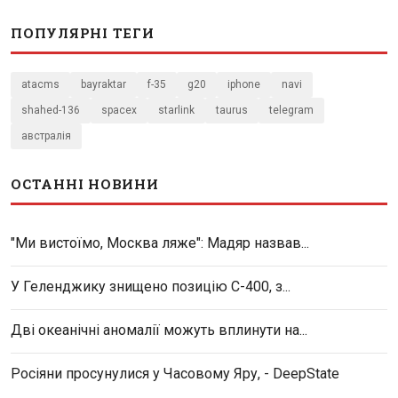
ПОПУЛЯРНІ ТЕГИ
atacms
bayraktar
f-35
g20
iphone
navi
shahed-136
spacex
starlink
taurus
telegram
австралія
ОСТАННІ НОВИНИ
"Ми вистоїмо, Москва ляже": Мадяр назвав...
У Геленджику знищено позицію С-400, з...
Дві океанічні аномалії можуть вплинути на...
Росіяни просунулися у Часовому Яру, - DeepState