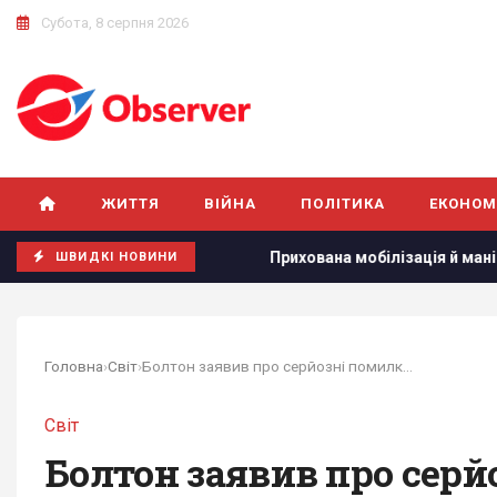
Субота, 8 серпня 2026
ЖИТТЯ
ВІЙНА
ПОЛІТИКА
ЕКОНОМ
аїні
Прихована мобілізація й маніпуляції: Зеленський ро
ШВИДКІ НОВИНИ
Головна
›
Світ
›
Болтон заявив про серйозні помилки Трампа у...
Світ
Болтон заявив про серй