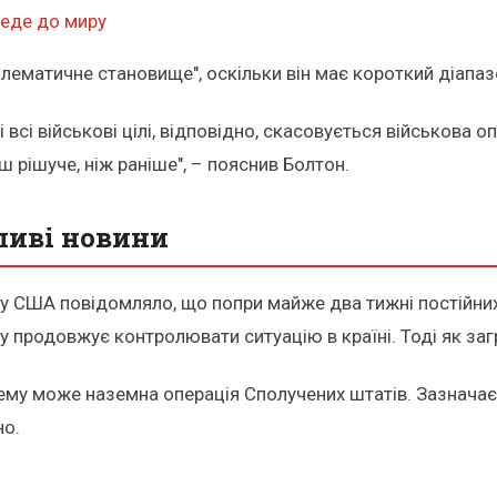
веде до миру
блематичне становище", оскільки він має короткий діапаз
 всі військові цілі, відповідно, скасовується військова 
 рішуче, ніж раніше", – пояснив Болтон.
ливі новини
ку США повідомляло, що попри майже два тижні постійних
у продовжує контролювати ситуацію в країні. Тоді як заг
ему може наземна операція Сполучених штатів. Зазначає
но.