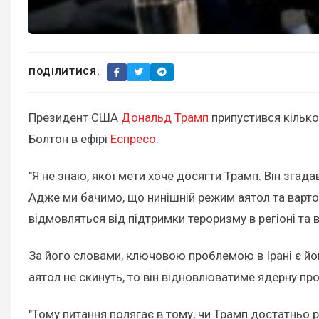
ПОДІЛИТИСЯ:
Президент США
Дональд Трамп
припустився кілько
Болтон в ефірі
Еспресо
.
"Я не знаю, якої мети хоче досягти Трамп. Він згадав
Адже ми бачимо, що нинішній режим аятол та вартов
відмовляться від підтримки тероризму в регіоні та 
За його словами, ключовою проблемою в Ірані є йог
аятол не скинуть, то він відновлюватиме ядерну пр
"Тому питання полягає в тому, чи Трамп достатньо 