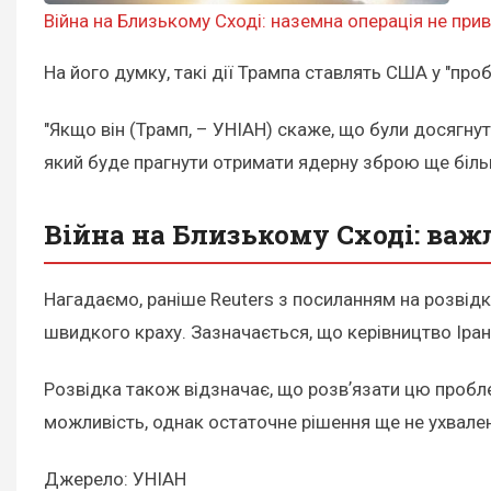
Війна на Близькому Сході: наземна операція не при
На його думку, такі дії Трампа ставлять США у "про
"Якщо він (Трамп, – УНІАН) скаже, що були досягнуті
який буде прагнути отримати ядерну зброю ще більш
Війна на Близькому Сході: важ
Нагадаємо, раніше Reuters з посиланням на розвід
швидкого краху. Зазначається, що керівництво Іран
Розвідка також відзначає, що розвʼязати цю пробл
можливість, однак остаточне рішення ще не ухвале
Джерело: УНІАН