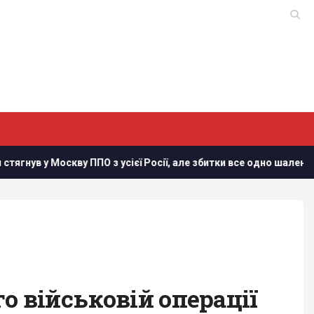
 усієї Росії, але збитки все одно шалені, - Зеленський
Ко
о військовій операції