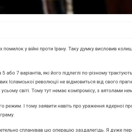
х помилок у війні проти Ірану. Таку думку висловив коли
 5 або 7 варіантів, які його підлеглі по-різному трактують
их Ісламської революції не відмовиться від свого прагн
в усьому світі. Тому тут немає компромісу, з аятолами н
о режим. І тому заявити навіть про ураження ядерної пр
ограму.
ретельно спланував цю операцію заздалегідь. Я дуже пер