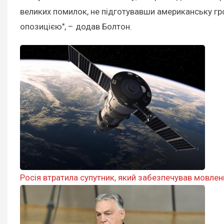
великих помилок, не підготувавши американську гр
опозицією", – додав Болтон.
Росія втратила супутник, який забезпечував мовлен