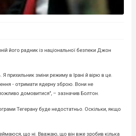
шній його радник із національної безпеки Джон
. Я прихильник зміни режиму в Ірані й вірю в це.
ення - отримати ядерну зброю. Вони не
еможливо домовитися", – зазначив Болтон.
ограми Тегерану буде недостатньо. Оскільки, якщо
еймаюся, що ні. Вважаю, що він вже зробив кілька