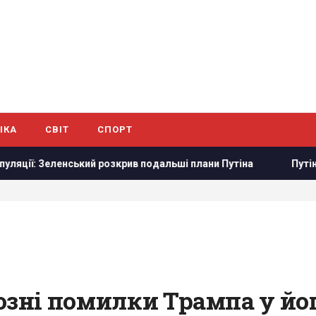
ІКА
СВІТ
СПОРТ
зкрив подальші плани Путіна
Путін стягнув у Москву ППО з
озні помилки Трампа у йог