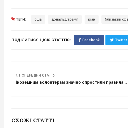
ТЕГИ:
сша
дональд трамп
іран
близький схі
ПОДІЛИТИСЯ ЦІЄЮ СТАТТЕЮ:
Facebook
Twitter
ПОПЕРЕДНЯ СТАТТЯ
Іноземним волонтерам значно спростили правила...
СХОЖІ СТАТТІ