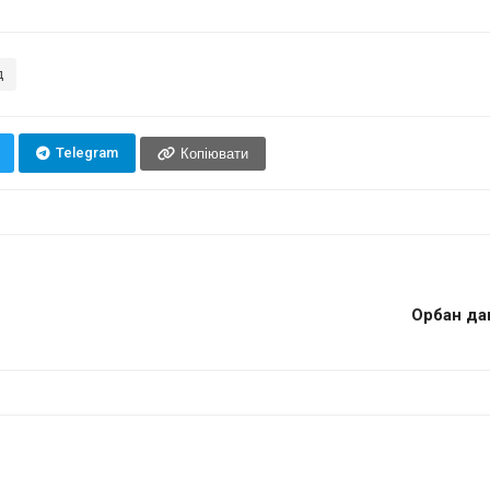
д
Telegram
Копіювати
Орбан дав