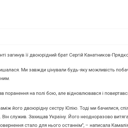
ті загинув її двоюрідний брат Сергій Канатников-Прядко
шалася. Ми завжди цінували будь-яку можливість побачит
 ним.
ав поранення на полі бою, але відновлювався і повертавс
іж його двоюрідну сестру Юлію. Тоді ми бачилися, спілку
 Він служив. Захищав Україну. Його неодноразово витяга
овернення стало для нього останнім", – написала Камалія