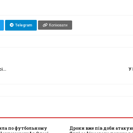
Telegram
Копіювати
...
У
рила по футбольному
Дрони вже пів доби атакую