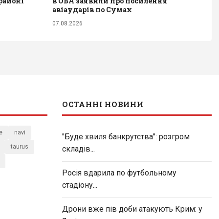
районі
в ОВА заявили про посилення
авіаударів по Сумах
07.08.2026
ОСТАННІ НОВИНИ
e
navi
"Буде хвиля банкрутства": розгром
taurus
складів...
Росія вдарила по футбольному
стадіону...
Дрони вже пів доби атакують Крим: у