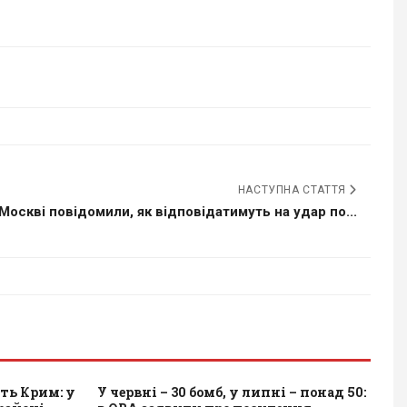
НАСТУПНА СТАТТЯ
 Москві повідомили, як відповідатимуть на удар по...
ть Крим: у
У червні – 30 бомб, у липні – понад 50: