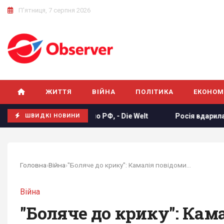
П'ятниця, 7 серпня 2026
ЖИТТЯ
ВІЙНА
ПОЛІТИКА
ЕКОНОМ
ries боляче бʼють по РФ, - Die Welt
Росія вдарила по фу
ШВИДКІ НОВИНИ
Головна
›
Війна
›
"Боляче до крику": Камалія повідомила про...
Війна
"Боляче до крику": Кам