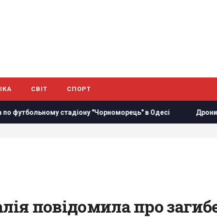
ІКА
СВІТ
СПОРТ
тбольному стадіону "Чорноморець" в Одесі
Дрони вже пів
алія повідомила про загиб