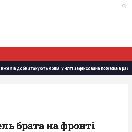
 доби атакують Крим: у Ялті зафіксована пожежа в районі порту
ель брата на фронті