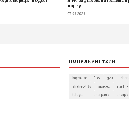
Чорноморець" в Одесі
Ялті зафіксована пожежа в 
порту
07.08.2026
ПОПУЛЯРНІ ТЕГИ
bayraktar
f-35
g20
iphon
shahed-136
spacex
starlink
telegram
австралія
австрія