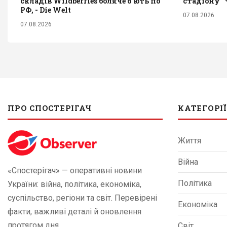
складів Wildberries боляче бʼють по
стадіону "
РФ, - Die Welt
07.08.2026
07.08.2026
ПРО СПОСТЕРІГАЧ
КАТЕГОРІЇ
Життя
Війна
«Спостерігач» — оперативні новини
Політика
України: війна, політика, економіка,
суспільство, регіони та світ. Перевірені
Економіка
факти, важливі деталі й оновлення
протягом дня.
Світ