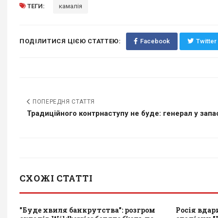
ТЕГИ:
камалія
ПОДІЛИТИСЯ ЦІЄЮ СТАТТЕЮ:
Facebook
Twitter
ПОПЕРЕДНЯ СТАТТЯ
Традиційного контрнаступу не буде: генерал у запасі
СХОЖІ СТАТТІ
"Буде хвиля банкрутства": розгром
Росія вда