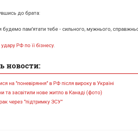
увшись до брата:
и будемо пам'ятати тебе - сильного, мужнього, справжньог
удару РФ по її бізнесу
.
ь новости:
я на "поневіряння" в РФ після вироку в Україні
ни та засвітили нове житло в Канаді (фото)
рак через "підтримку ЗСУ"