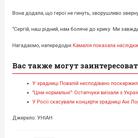
Вона додала, що герої не гинуть, зворушливо зверн
"Сергій, наш рідний, нам боляче до крику. Ми завжд
Нагадаємо, напередодні
Камалія показала наслідки 
Вас также могут заинтересоват
У зрадниці Повалій несподівано поскаржилис
"Ціни нормальні": Остапчуки виїхали з Украї
У Росії скасували концерти зрадниці Ані Ло
Джерело: УНІАН