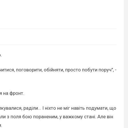
.
ися, поговорити, обійняти, просто побути поруч", -
я на фронт.
валися, раділи… І ніхто не міг навіть подумати, що
ли з поля бою пораненим, у важкому стані. Але він
.