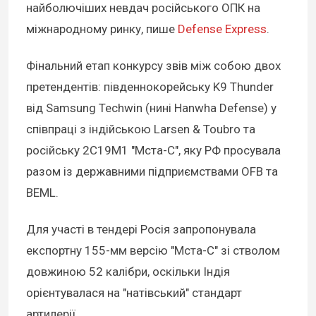
найболючіших невдач російського ОПК на
міжнародному ринку, пише
Defense Express
.
Фінальний етап конкурсу звів між собою двох
претендентів: південнокорейську K9 Thunder
від Samsung Techwin (нині Hanwha Defense) у
співпраці з індійською Larsen & Toubro та
російську 2С19М1 "Мста-С", яку РФ просувала
разом із державними підприємствами OFB та
BEML.
Для участі в тендері Росія запропонувала
експортну 155-мм версію "Мста-С" зі стволом
довжиною 52 калібри, оскільки Індія
орієнтувалася на "натівський" стандарт
артилерії.