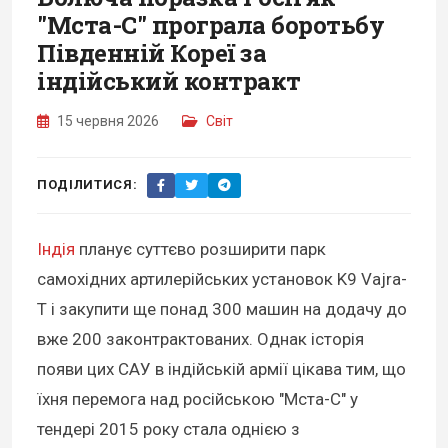
"Мста-С" програла боротьбу
Південній Кореї за
індійський контракт
15 червня 2026
Світ
ПОДІЛИТИСЯ:
Індія
планує суттєво розширити парк
самохідних артилерійських установок K9 Vajra-
T і закупити ще понад 300 машин на додачу до
вже 200 законтрактованих. Однак історія
появи цих САУ в індійській армії цікава тим, що
їхня перемога над російською "Мста-С" у
тендері 2015 року стала однією з