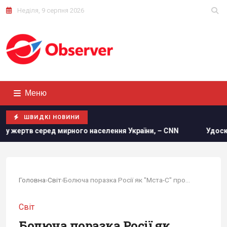
Неділя, 9 серпня 2026
Меню
ШВИДКІ НОВИНИ
ного населення України, – CNN
Удосконалені "Герані" воро
Головна
›
Світ
›
Болюча поразка Росії як "Мста-С" програла...
Світ
Болюча поразка Росії як