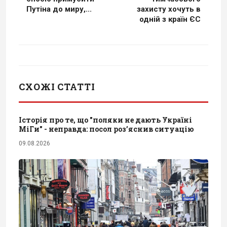
Путіна до миру,...
захисту хочуть в
одній з країн ЄС
СХОЖІ СТАТТІ
Історія про те, що "поляки не дають Україні
МіГи" - неправда: посол роз’яснив ситуацію
09.08.2026