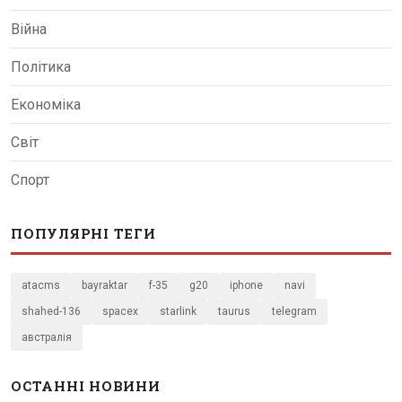
Війна
Політика
Економіка
Світ
Спорт
ПОПУЛЯРНІ ТЕГИ
atacms
bayraktar
f-35
g20
iphone
navi
shahed-136
spacex
starlink
taurus
telegram
австралія
ОСТАННІ НОВИНИ