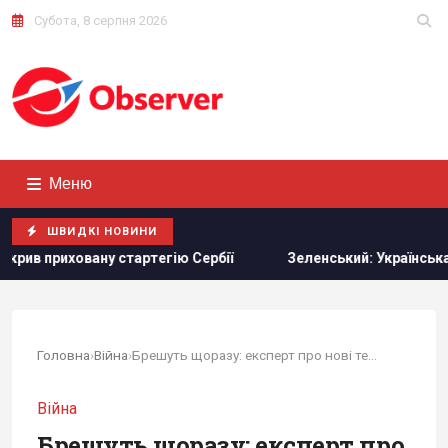
Субота, 8 серпня 2026
Меню
ШВИДКІ НОВИНИ
ану стартегію Сербії
Зеленський: Українська оборонка м
Головна
›
Війна
›
Брешуть щоразу: експерт про нові терміни РФ...
Війна
Брешуть щоразу: експерт про