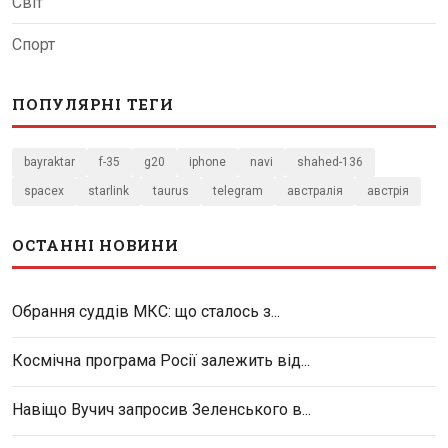
Світ
Спорт
ПОПУЛЯРНІ ТЕГИ
bayraktar
f-35
g20
iphone
navi
shahed-136
spacex
starlink
taurus
telegram
австралія
австрія
ОСТАННІ НОВИНИ
Обрання суддів МКС: що сталось з...
Космічна програма Росії залежить від...
Навіщо Вучич запросив Зеленського в...