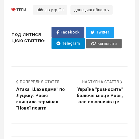
ТЕГИ:
війна в україні
донецька область
Facebook
Twitter
ПОДІЛИТИСЯ
ЦІЄЮ СТАТТЕЮ:
Telegram
Копіювати
ПОПЕРЕДНЯ СТАТТЯ
НАСТУПНА СТАТТЯ
Атака "Шахедами" по
Україна "розносить"
Луцьку: Росія
болюче місце Росії,
знищила термінал
але союзників це...
"Нової пошти"