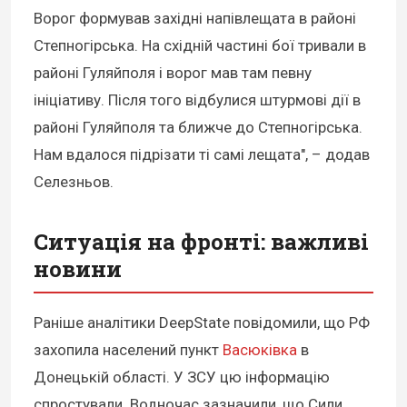
Ворог формував західні напівлещата в районі
Степногірська. На східній частині бої тривали в
районі Гуляйполя і ворог мав там певну
ініціативу. Після того відбулися штурмові дії в
районі Гуляйполя та ближче до Степногірська.
Нам вдалося підрізати ті самі лещата", – додав
Селезньов.
Ситуація на фронті: важливі
новини
Раніше аналітики DeepState повідомили, що РФ
захопила населений пункт
Васюківка
в
Донецькій області. У ЗСУ цю інформацію
спростували. Водночас зазначили, що Сили