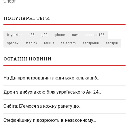
Спорт
ПОПУЛЯРНІ ТЕГИ
bayraktar
f-35
g20
iphone
navi
shahed-136
spacex
starlink
taurus
telegram
австралія
австрія
ОСТАННІ НОВИНИ
На Дніпропетровщині люди вже кілька діб...
Дрон з вибухівкою біля українського Ан-24...
Сибіга: Б’ємося за кожну ракету до...
Стефанішину підозрюють в незаконному...