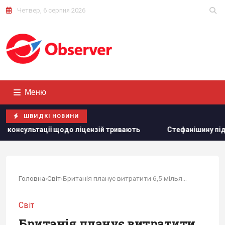
Четвер, 6 серпня 2026
Меню
ШВИДКІ НОВИНИ
щодо ліцензій тривають
Стефанішину підозрюють в незакон
Головна
›
Світ
›
Британія планує витратити 6,5 мільярдів...
Світ
Британія планує витратити