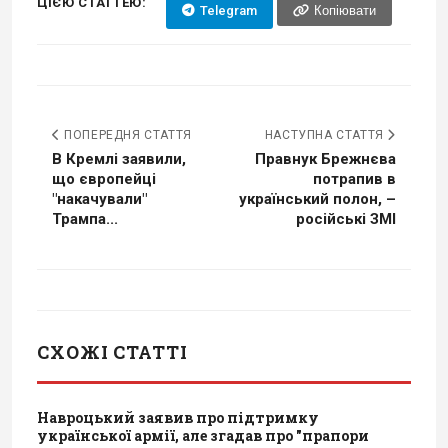
ЦІЄЮ СТАТТЕЮ:
Telegram
Копіювати
ПОПЕРЕДНЯ СТАТТЯ
НАСТУПНА СТАТТЯ
В Кремлі заявили,
Правнук Брежнєва
що європейці
потрапив в
"накачували"
український полон, –
Трампа...
російські ЗМІ
СХОЖІ СТАТТІ
Навроцький заявив про підтримку
української армії, але згадав про "прапори