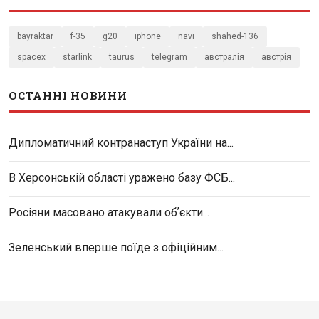
bayraktar
f-35
g20
iphone
navi
shahed-136
spacex
starlink
taurus
telegram
австралія
австрія
ОСТАННІ НОВИНИ
Дипломатичний контранаступ України на...
В Херсонській області уражено базу ФСБ...
Росіяни масовано атакували обʼєкти...
Зеленський вперше поїде з офіційним...