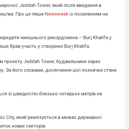
арочос Jeddah Tower, який після введення в
ництва. Про це пише
Newsweek
із посиланням на
ередити нинішнього рекордсмена – Burj Khalifa у
ше брав участь у створенні Burj Khalifa.
м проєкту Jeddah Tower, будівельники зараз
. За його словами, досягнення цієї позначки стане
ься зі швидкістю близько чотирьох метрів на
c City, який реалізується в межах державної
иток нових секторів.