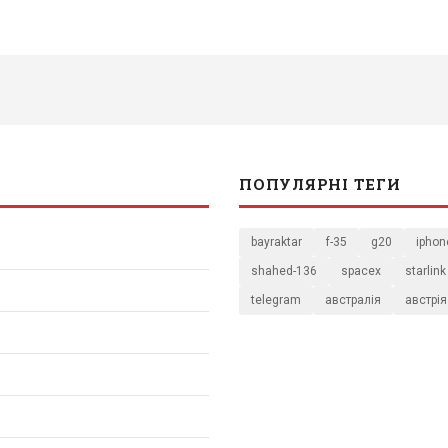
ПОПУЛЯРНІ ТЕГИ
bayraktar
f-35
g20
iphon
shahed-136
spacex
starlink
telegram
австралія
австрія