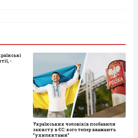
країнські
ії, -
Українських чоловіків позбавили
захисту в ЄС: кого тепер вважають
"ухилянтами"