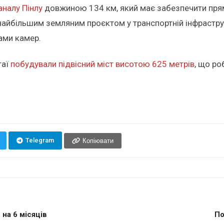
аналу Пінлу
довжиною 134 км, який має забезпечити прям
в найбільшим земляним проєктом у транспортній інфрастр
рами камер.
таї
побудували підвісний міст висотою 625 метрів
, що ро
Telegram
Копіювати
на 6 місяців
По