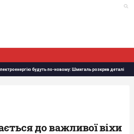
дуть по-новому: Шмигаль розкрив деталі
Захід проігнору
ться до важливої ​​віхи