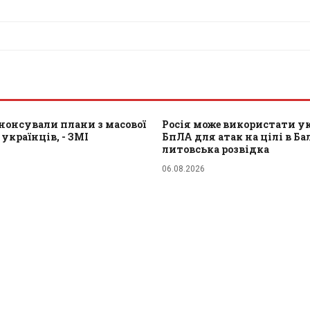
нонсували плани з масової
Росія може використати у
 українців, - ЗМІ
БпЛА для атак на цілі в Балт
литовська розвідка
06.08.2026