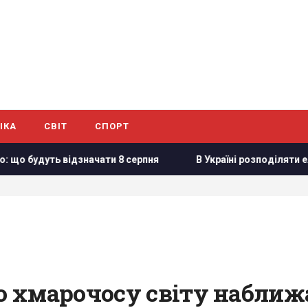
ІКА
СВІТ
СПОРТ
ачати 8 серпня
В Україні розподіляти електроенергію бу
хмарочосу світу наближає