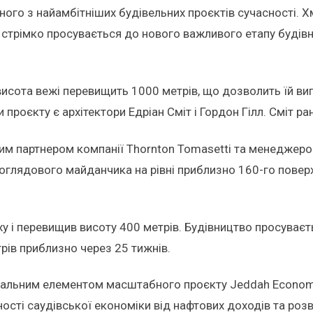
го з найамбітніших будівельних проєктів сучасності. Хм
, стрімко просувається до нового важливого етапу будів
исота вежі перевищить 1000 метрів, що дозволить їй вип
роєкту є архітектори Едріан Сміт і Гордон Гілл. Сміт рані
им партнером компанії Thornton Tomasetti та менеджеро
лядового майданчика на рівні приблизно 160-го поверху
у і перевищив висоту 400 метрів. Будівництво просуваєт
рів приблизно через 25 тижнів.
тральним елементом масштабного проєкту Jeddah Economi
ості саудівської економіки від нафтових доходів та розв