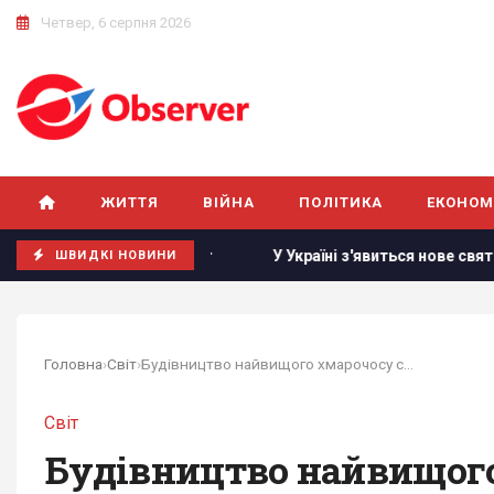
Четвер, 6 серпня 2026
ЖИТТЯ
ВІЙНА
ПОЛІТИКА
ЕКОНОМ
s Insider
У Україні з'явиться нове свято: що будуть відзн
ШВИДКІ НОВИНИ
Головна
›
Світ
›
Будівництво найвищого хмарочосу світу...
Світ
Будівництво найвищого 