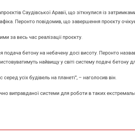
проєктів Саудівської Аравії, що зіткнулися із затримкам
афіка. Перонто повідомив, що завершення проєкту очікує
ими за весь час реалізації проєкту.
я подача бетону на небачену досі висоту. Перонто назва
истовуватимуть найвищу у світі систему подачі бетону д
еред усіх будівель на планеті", – наголосив він.
чно виправданої системи для роботи в таких екстремаль