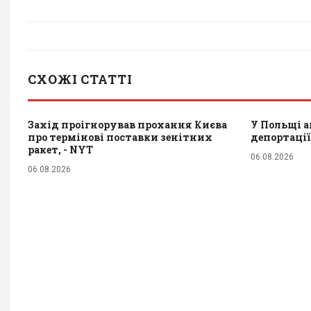
СХОЖІ СТАТТІ
Захід проігнорував прохання Києва
У Польщі а
про термінові поставки зенітних
депортації
ракет, - NYT
06.08.2026
06.08.2026