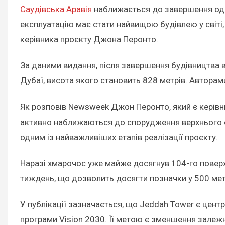
Саудівська Аравія
наближається до завершення одно
експлуатацію має стати найвищою будівлею у світі
керівника проєкту Джона Перонто.
За даними видання, після завершення будівництва в
Дубаї, висота якого становить 828 метрів. Авторами п
Як розповів Newsweek Джон Перонто, який є керівн
активно наближаються до спорудження верхнього ог
одним із найважливіших етапів реалізації проєкту.
Наразі хмарочос уже майже досягнув 104-го поверх
тиждень, що дозволить досягти позначки у 500 мет
У публікації зазначається, що Jeddah Tower є цен
програми Vision 2030. Її метою є зменшення залежн