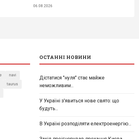
06.08.2026
ОСТАННІ НОВИНИ
e
navi
Дістатися "нуля" стає майже
taurus
неможливим...
У Україні з'явиться нове свято: що
будуть...
В Україні розподіляти електроенергію...
Захід проігнорував прохання Києва