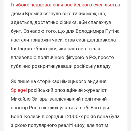
Глибоке невдоволення російського суспільства
діями Кремля сягнуло вже таких меж, що,
здається, достатньо сірника, аби спалахнув
бунт. Ознакою того, що для Володимира Путіна
настали тривожні часи, став скандал довкола
Instagram-блогерки, яка раптово стала
впливовою політичною фігурою в РФ, просто
публічно розкритикувавши російську владу.
Як пише на сторінках німецького видання
Spiegel
російський опозиційний журналіст
Михайло Зигарь, запліснявілий політичний
простір Росії сколихнула така собі Вікторія
Боня. Колись в середині 2000-х років вона була
зіркою популярного реаліті-шоу, але потім