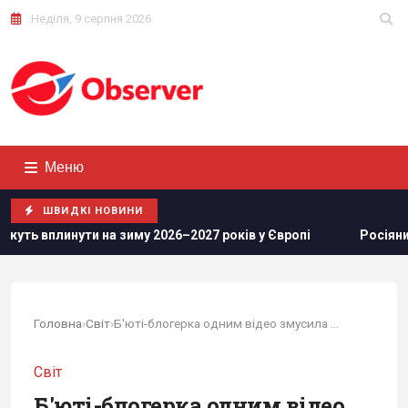
Неділя, 9 серпня 2026
Меню
ШВИДКІ НОВИНИ
зиму 2026–2027 років у Європі
Росіяни просунулися у Часо
Головна
›
Світ
›
Б'юті-блогерка одним відео змусила режим...
Світ
Б'юті-блогерка одним відео