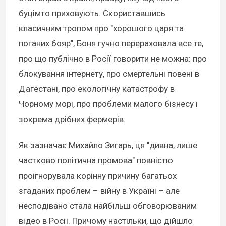
буцімто приховують. Скориставшись
класичним тропом про "хорошого царя та
поганих бояр", Боня гучно перераховала все те,
про що публічно в Росії говорити не можна: про
блокування інтернету, про смертельні повені в
Дагестані, про екологічну катастрофу в
Чорному морі, про проблеми малого бізнесу і
зокрема дрібних фермерів.
Як зазначає Михайло Зигарь, ця "дивна, лише
частково політична промова" повністю
проігнорувала корінну причину багатьох
згаданих проблем – війну в Україні – але
несподівано стала найбільш обговорюваним
відео в Росії. Причому настільки, що дійшло