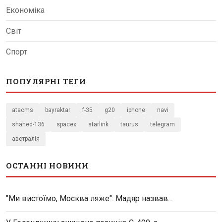
Економіка
Світ
Спорт
ПОПУЛЯРНІ ТЕГИ
atacms
bayraktar
f-35
g20
iphone
navi
shahed-136
spacex
starlink
taurus
telegram
австралія
ОСТАННІ НОВИНИ
"Ми вистоїмо, Москва ляже": Мадяр назвав...