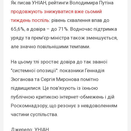
Як писав УНІАН, рейтинги Володимира Путіна
продовжують знижуватися вже сьомий
тиждень поспіль
: рівень схвалення впав до
65,6%, а довіра – до 71%. Водночас підтримка
уряду та прем’єр-міністра також зменшується,
але значно повільнішими темпами.
На цьому тлі зростає довіра до так званої
"системної опозиції": показники Геннадія
Зюганова та Сергія Миронова помітно
підвищилися. Це пов’язують із їхньою
публічною критикою інтернет-обмежень і дій
Роскомнадзору, що резонує з невдоволенням
частини суспільства.
Джерело: УНІАН