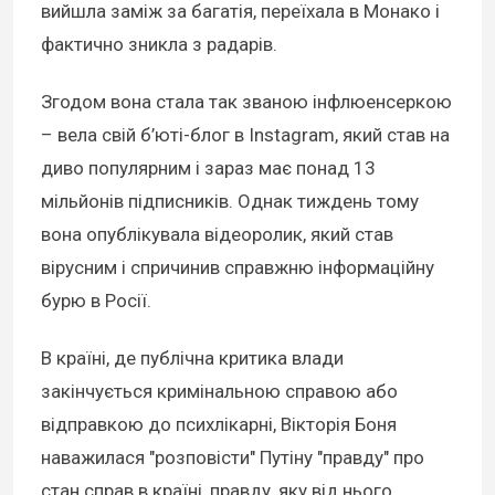
вийшла заміж за багатія, переїхала в Монако і
фактично зникла з радарів.
Згодом вона стала так званою інфлюенсеркою
– вела свій б’юті-блог в Instagram, який став на
диво популярним і зараз має понад 13
мільйонів підписників. Однак тиждень тому
вона опублікувала відеоролик, який став
вірусним і спричинив справжню інформаційну
бурю в Росії.
В країні, де публічна критика влади
закінчується кримінальною справою або
відправкою до психлікарні, Вікторія Боня
наважилася "розповісти" Путіну "правду" про
стан справ в країні, правду, яку від нього