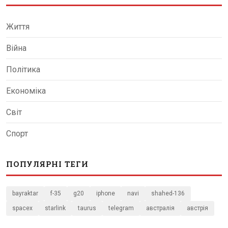
Життя
Війна
Політика
Економіка
Світ
Спорт
ПОПУЛЯРНІ ТЕГИ
bayraktar
f-35
g20
iphone
navi
shahed-136
spacex
starlink
taurus
telegram
австралія
австрія