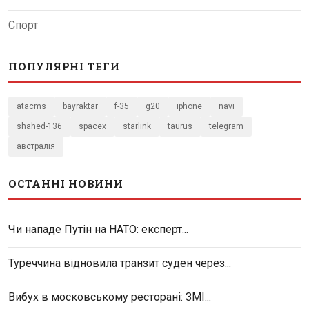
Спорт
ПОПУЛЯРНІ ТЕГИ
atacms
bayraktar
f-35
g20
iphone
navi
shahed-136
spacex
starlink
taurus
telegram
австралія
ОСТАННІ НОВИНИ
Чи нападе Путін на НАТО: експерт...
Туреччина відновила транзит суден через...
Вибух в московському ресторані: ЗМІ...