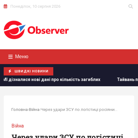
Понеділок, 10 серпня 2026
Меню
ШВИДКІ НОВИНИ
ро кількість загиблих
Тайвань показав під час військови
Головна
›
Війна
›
Через удари ЗСУ по логістиці росіяни ідуть на...
Війна
Через удари ЗСУ по логістиці