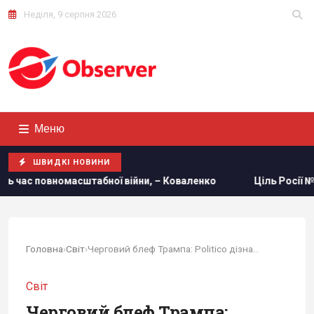
Неділя, 9 серпня 2026
Меню
ШВИДКІ НОВИНИ
йни, – Коваленко
Ціль Росії №1: The Times розповів, як п
Головна
›
Світ
›
Черговий блеф Трампа: Politico дізнався, чи...
Світ
Черговий блеф Трампа: