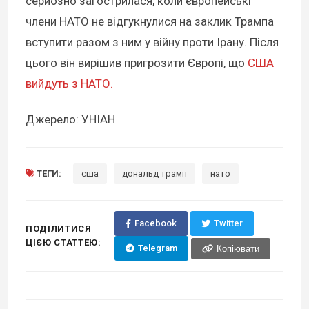
серйозно загострилася, коли європейські
члени НАТО не відгукнулися на заклик Трампа
вступити разом з ним у війну проти Ірану. Після
цього він вирішив пригрозити Європі, що
США
вийдуть з НАТО.
Джерело: УНІАН
ТЕГИ:
сша
дональд трамп
нато
Facebook
Twitter
ПОДІЛИТИСЯ
ЦІЄЮ СТАТТЕЮ:
Telegram
Копіювати