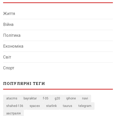
Життя
Війна
Політика
Економіка
Світ
Спорт
ПОПУЛЯРНІ ТЕГИ
atacms
bayraktar
f-35
g20
iphone
navi
shahed-136
spacex
starlink
taurus
telegram
австралія