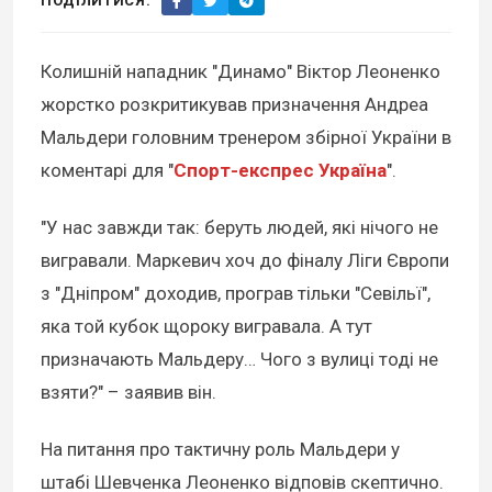
ПОДІЛИТИСЯ:
Колишній нападник "Динамо" Віктор Леоненко
жорстко розкритикував призначення Андреа
Мальдери головним тренером збірної України в
коментарі для "
Спорт-експрес Україна
".
"У нас завжди так: беруть людей, які нічого не
вигравали. Маркевич хоч до фіналу Ліги Європи
з "Дніпром" доходив, програв тільки "Севільї",
яка той кубок щороку вигравала. А тут
призначають Мальдеру… Чого з вулиці тоді не
взяти?" – заявив він.
На питання про тактичну роль Мальдери у
штабі Шевченка Леоненко відповів скептично.