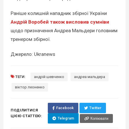
Раніше колишній нападник збірної України
Андрій Воробей також висловив сумніви
щодо призначення Андреа Мальдери головним
тренером збірної.
Джерело: Ukranews
ТЕГИ:
андрій шевченко
андреа мальдера
віктор леоненко
Facebook
Twitter
ПОДІЛИТИСЯ
ЦІЄЮ СТАТТЕЮ:
Telegram
Копіювати