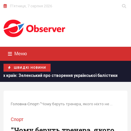
П'ятниця, 7 серпня 2026
Меню
ШВИДКІ НОВИНИ
о створення української балістики
Румунія змінює течію 
Головна
›
Спорт
›
"Чому беруть тренера, якого ніхто не знає,...
Спорт
"Чому беруть тренера, якого