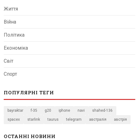
Життя
Війна
Політика
Економіка
Світ
Спорт
ПОПУЛЯРНІ ТЕГИ
bayraktar
f-35
g20
iphone
navi
shahed-136
spacex
starlink
taurus
telegram
австралія
австрія
ОСТАННІ НОВИНИ