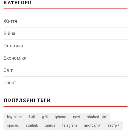
КАТЕГОРІЇ
Життя
Війна
Політика
Економіка
Світ
Спорт
ПОПУЛЯРНІ ТЕГИ
bayraktar
f-35
g20
iphone
navi
shahed-136
spacex
starlink
taurus
telegram
австралія
австрія