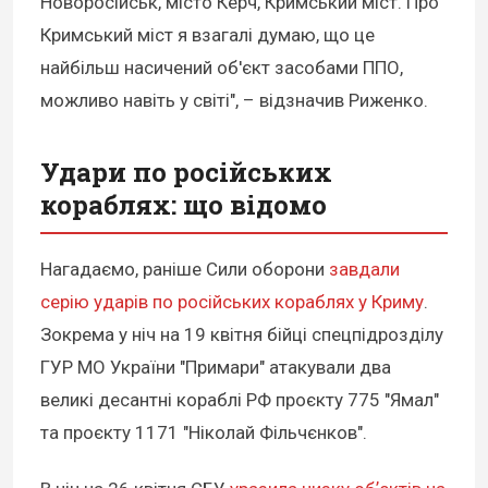
Новоросійськ, місто Керч, Кримський міст. Про
Кримський міст я взагалі думаю, що це
найбільш насичений об'єкт засобами ППО,
можливо навіть у світі", – відзначив Риженко.
Удари по російських
кораблях: що відомо
Нагадаємо, раніше Сили оборони
завдали
серію ударів по російських кораблях у Криму
.
Зокрема у ніч на 19 квітня бійці спецпідрозділу
ГУР МО України "Примари" атакували два
великі десантні кораблі РФ проєкту 775 "Ямал"
та проєкту 1171 "Ніколай Фільчєнков".