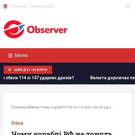
П'ятниця, 7 серпня 2026
Меню
ШВИДКІ НОВИНИ
ударних дронів1
Валюта дорожчає перед вихідними: курс д
Головна
›
Війна
›
Чому кораблі РФ не тонуть після ударів...
Війна
Чому кораблі РФ не тонуть