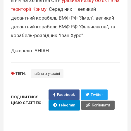
В ніч на 26 квітня СБУ
уразила низку обʼєктів на
території Криму
. Серед них – великий
десантний корабель ВМФ РФ "Ямал"; великий
десантний корабель ВМФ РФ "Фільченков"; та
корабель-розвідник "Іван Хурс".
Джерело: УНІАН
ТЕГИ:
війна в україні
Facebook
Twitter
ПОДІЛИТИСЯ
ЦІЄЮ СТАТТЕЮ:
Telegram
Копіювати