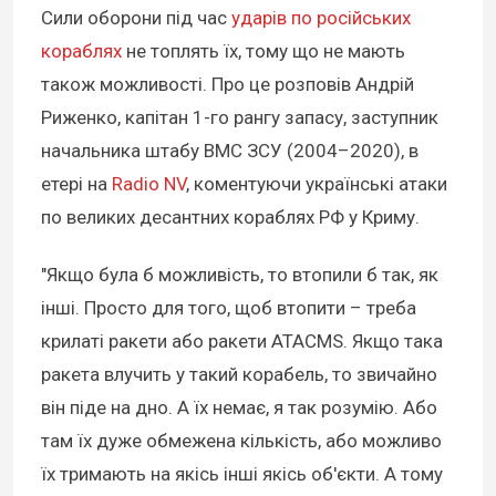
Сили оборони під час
ударів по російських
кораблях
не топлять їх, тому що не мають
також можливості. Про це розповів Андрій
Риженко, капітан 1-го рангу запасу, заступник
начальника штабу ВМС ЗСУ (2004–2020), в
етері на
Radio NV
, коментуючи українські атаки
по великих десантних кораблях РФ у Криму.
"Якщо була б можливість, то втопили б так, як
інші. Просто для того, щоб втопити – треба
крилаті ракети або ракети ATACMS. Якщо така
ракета влучить у такий корабель, то звичайно
він піде на дно. А їх немає, я так розумію. Або
там їх дуже обмежена кількість, або можливо
їх тримають на якісь інші якісь об'єкти. А тому