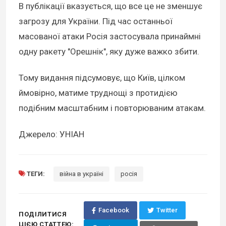
В публікації вказується, що все це не зменшує
загрозу для України. Під час останньої
масованої атаки Росія застосувала принаймні
одну ракету "Орешнік", яку дуже важко збити.
Тому видання підсумовує, що Київ, цілком
ймовірно, матиме труднощі з протидією
подібним масштабним і повторюваним атакам.
Джерело: УНІАН
ТЕГИ:
війна в україні
росія
Facebook
Twitter
ПОДІЛИТИСЯ
ЦІЄЮ СТАТТЕЮ: