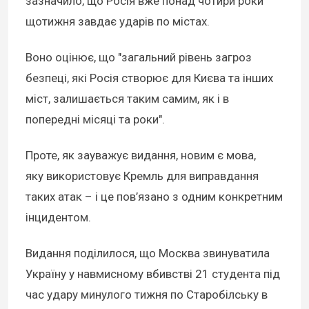
зазначило, що Росія вже понад чотири роки
щотижня завдає ударів по містах.
Воно оцінює, що "загальний рівень загроз
безпеці, які Росія створює для Києва та інших
міст, залишається таким самим, як і в
попередні місяці та роки".
Проте, як зауважує видання, новим є мова,
яку використовує Кремль для виправдання
таких атак – і це пов’язано з одним конкретним
інцидентом.
Видання поділилося, що Москва звинуватила
Україну у навмисному вбивстві 21 студента під
час удару минулого тижня по Старобілську в