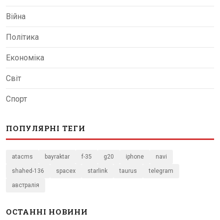
Війна
Політика
Економіка
Світ
Спорт
ПОПУЛЯРНІ ТЕГИ
atacms
bayraktar
f-35
g20
iphone
navi
shahed-136
spacex
starlink
taurus
telegram
австралія
ОСТАННІ НОВИНИ