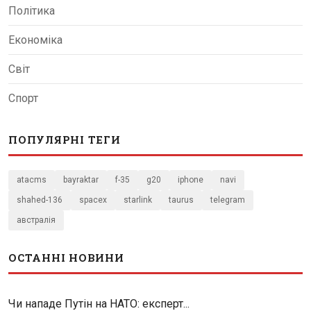
Політика
Економіка
Світ
Спорт
ПОПУЛЯРНІ ТЕГИ
atacms
bayraktar
f-35
g20
iphone
navi
shahed-136
spacex
starlink
taurus
telegram
австралія
ОСТАННІ НОВИНИ
Чи нападе Путін на НАТО: експерт...