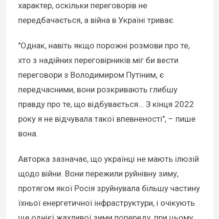
характер, оскільки переговорів не
передбачається, а війна в Україні триває.
"Однак, навіть якщо порожні розмови про те,
хто з надійних переговірників міг би вести
переговори з Володимиром Путіним, є
передчасними, вони розкривають глибшу
правду про те, що відбувається… З кінця 2022
року я не відчувала такої впевненості", – пише
вона.
Авторка зазначає, що українці не мають ілюзій
щодо війни. Вони пережили руйнівну зиму,
протягом якої Росія зруйнувала більшу частину
їхньої енергетичної інфраструктури, і очікують
ще однієї жахливої зими попереду, при цьому