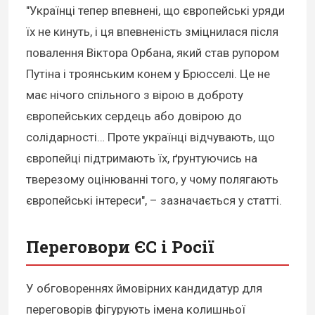
"Українці тепер впевнені, що європейські уряди
їх не кинуть, і ця впевненість зміцнилася після
повалення Віктора Орбана, який став рупором
Путіна і троянським конем у Брюсселі. Це не
має нічого спільного з вірою в доброту
європейських сердець або довірою до
солідарності… Проте українці відчувають, що
європейці підтримають їх, ґрунтуючись на
тверезому оцінюванні того, у чому полягають
європейські інтереси", – зазначається у статті.
Переговори ЄС і Росії
У обговореннях ймовірних кандидатур для
переговорів фігурують імена колишньої