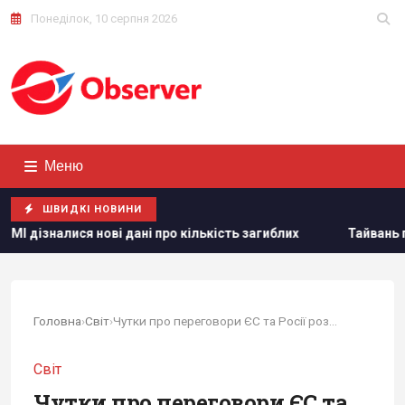
Понеділок, 10 серпня 2026
Меню
ШВИДКІ НОВИНИ
дані про кількість загиблих
Тайвань показав під час війс
Головна
›
Світ
›
Чутки про переговори ЄС та Росії розкривають...
Світ
Чутки про переговори ЄС та