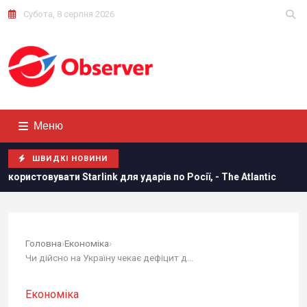
Субота, 8 серпня 2026
Меню
ШВИДКІ НОВИНИ
rlink для ударів по Росії, - The Atlantic
Норвезькі війсь
Головна
›
Економіка
›
Чи дійсно на Україну чекає дефіцит дизельного...
Економіка