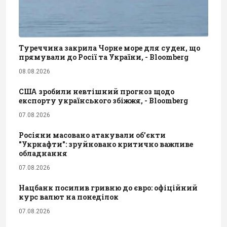
Туреччина закрила Чорне море для суден, що
прямували до Росії та України, - Bloomberg
08.08.2026
США зробили невтішний прогноз щодо
експорту українського збіжжя, - Bloomberg
07.08.2026
Росіяни масовано атакували обʼєкти
"Укрнафти": зруйновано критично важливе
обладнання
07.08.2026
Нацбанк посилив гривню до євро: офіційний
курс валют на понеділок
07.08.2026