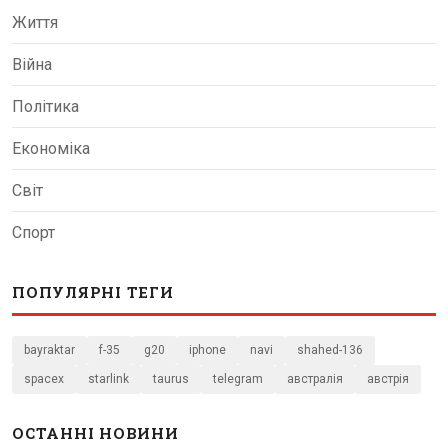
Життя
Війна
Політика
Економіка
Світ
Спорт
ПОПУЛЯРНІ ТЕГИ
bayraktar
f-35
g20
iphone
navi
shahed-136
spacex
starlink
taurus
telegram
австралія
австрія
ОСТАННІ НОВИНИ