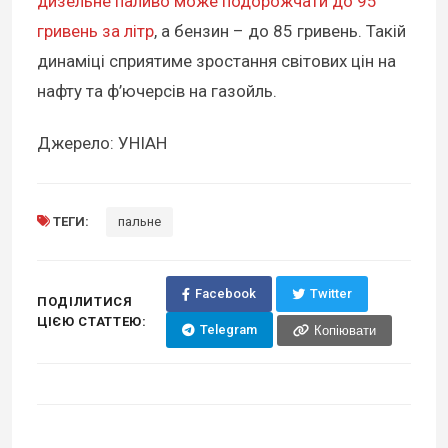
дизельне паливо може подорожчати до 95
гривень за літр
, а бензин – до 85 гривень. Такій
динаміці сприятиме зростання світових цін на
нафту та ф’ючерсів на газойль.
Джерело: УНІАН
ТЕГИ:
пальне
Facebook
Twitter
ПОДІЛИТИСЯ
ЦІЄЮ СТАТТЕЮ:
Telegram
Копіювати