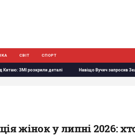
ІКА
СВІТ
СПОРТ
ли деталі
Навіщо Вучич запросив Зеленського в гості: N
ція жінок у липні 2026: х