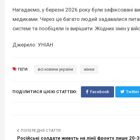
Нагадаємо, у березні 2026 року були зафіксовані вип
медиками. Через це багато людей задавалися пита
системі та пообіцяли їх вирішити. Жодних змін у вій
Джерело: УНІАН
ТЕГИ:
всі новини україни
жінки
ПОДІЛИТИСЯ ЦІЄЮ СТАТТЕЮ:
Facebook
Twitter
ПОПЕРЕДНЯ СТАТТЯ
Російські солдати живуть на лінії фронту лише 20-35