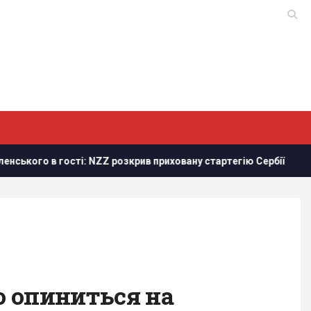
ZZ розкрив приховану стартегію Сербії
Зеленський: Укра
то опиниться на