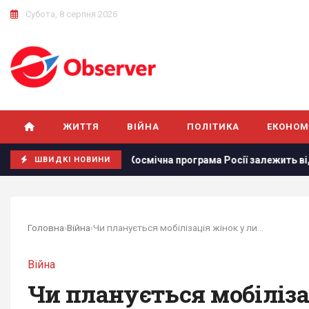
Субота, 8 серпня 2026
ЖИТТЯ
ВІЙНА
ПОЛІТИКА
ЕКОНОМ
Космічна програма Росії залежить від Китаю: ЗМІ розкри
ШВИДКІ НОВИНИ
Головна
›
Війна
›
Чи планується мобілізація жінок у липні 2026:...
Війна
Чи планується мобіліза