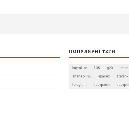
ПОПУЛЯРНІ ТЕГИ
bayraktar
f-35
g20
iphon
shahed-136
spacex
starlink
telegram
австралія
австрія