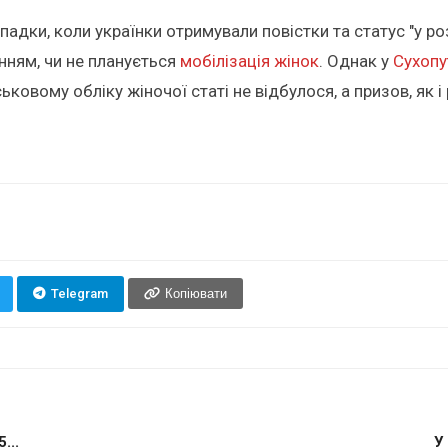
адки, коли українки отримували повістки та статус "у роз
нням, чи не планується
мобілізація жінок
. Однак у
Сухопу
ськовому обліку жіночої статі не відбулося, а призов, як
Telegram
Копіювати
...
У