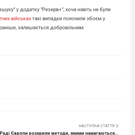
шуку" у додатку "Резерв+", хоча навіть не були
тних військах
такі випадки пояснили збоєм у
 і раніше, залишається добровільним.
НАСТУПНА СТАТТЯ
 Раді Європи розкрили методи, якими намагаються...