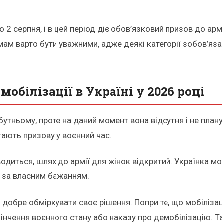
2 серпня, і в цей період діє обов’язковий призов до армі
мам варто бути уважними, адже деякі категорії зобов’язан
мобілізації в Україні у 2026 році
айбутньому, проте на даний момент вона відсутня і не пл
гають призову у воєнний час.
оводиться, шлях до армії для жінок відкритий. Українка 
це за власним бажанням.
о добре обміркувати своє рішення. Попри те, що мобіліза
кінчення воєнного стану або наказу про демобілізацію. 