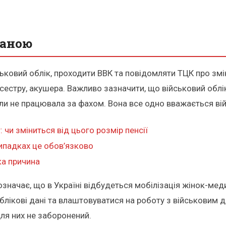
заною
йськовий облік, проходити ВВК та повідомляти ТЦК про змі
естру, акушера. Важливо зазначити, що військовий облік
оли не працювала за фахом. Вона все одно вважається ві
 чи зміниться від цього розмір пенсії
випадках це обов’язково
ка причина
означає, що в Україні відбудеться мобілізація жінок-мед
блікові дані та влаштовуватися на роботу з військовим 
для них не заборонений.