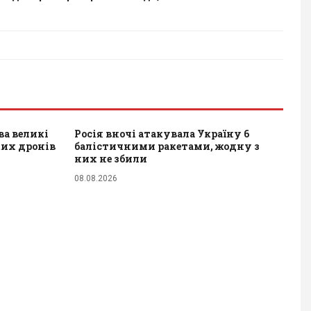
ва великі
Росія вночі атакувала Україну 6
ких дронів
балістичними ракетами, жодну з
них не збили
08.08.2026