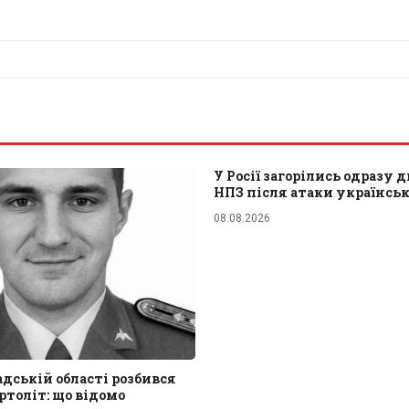
У Росії загорілись одразу д
НПЗ після атаки українсь
08.08.2026
адській області розбився
ртоліт: що відомо