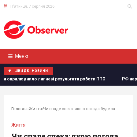
П'ятниця, 7 серпня 2026
Меню
ШВИДКІ НОВИНИ
ві результати роботи ППО
РФ нарощує випуск "Іскандері
Головна
›
Життя
›
Чи спаде спека: якою погода буде завтра
Життя
Чи спаде спека: якою погода