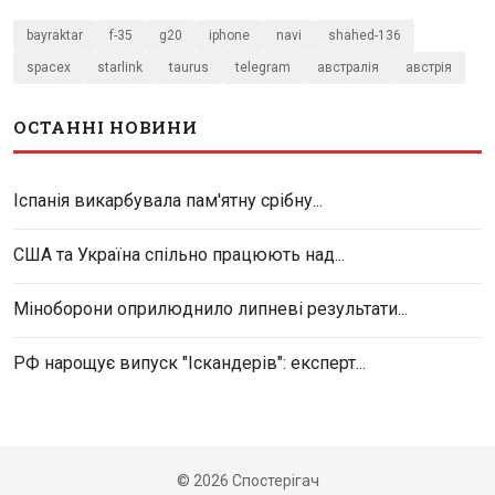
bayraktar
f-35
g20
iphone
navi
shahed-136
spacex
starlink
taurus
telegram
австралія
австрія
ОСТАННІ НОВИНИ
Іспанія викарбувала пам'ятну срібну...
США та Україна спільно працюють над...
Міноборони оприлюднило липневі результати...
РФ нарощує випуск "Іскандерів": експерт...
© 2026 Спостерігач