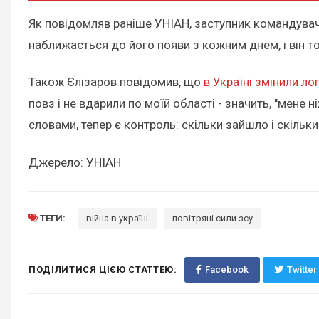
Як повідомляв раніше УНІАН, заступник командувач
наближається до його появи з кожним днем, і він точ
Також Єлізаров повідомив, що
в Україні змінили ло
повз і не вдарили по моїй області - значить, "мене 
словами, тепер є контроль: скільки зайшло і скільк
Джерело: УНІАН
ТЕГИ:
війна в україні
повітряні сили зсу
ПОДІЛИТИСЯ ЦІЄЮ СТАТТЕЮ:
Facebook
Twitter