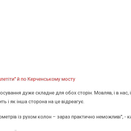
илетіти" й по Керченському мосту
сування дуже складне для обох сторін. Мовляв, і в нас, і
ть і як інша сторона на це відреагує.
ометрів із рухом колон – зараз практично неможливі", - 