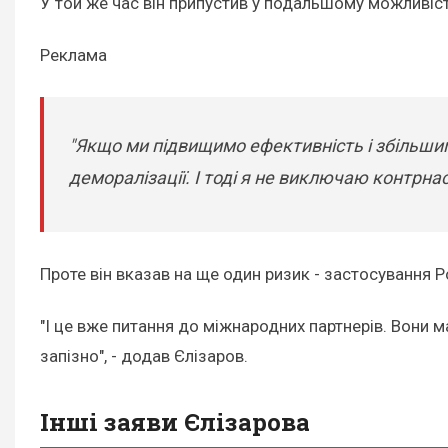
У той же час він припустив у подальшому можливіст
Реклама
"Якщо ми підвищимо ефективність і збільшимо
деморалізації. І тоді я не виключаю контрна
Проте він вказав на ще один ризик - застосування Р
"І це вже питання до міжнародних партнерів. Вони 
запізно", - додав Єлізаров.
Інші заяви Єлізарова