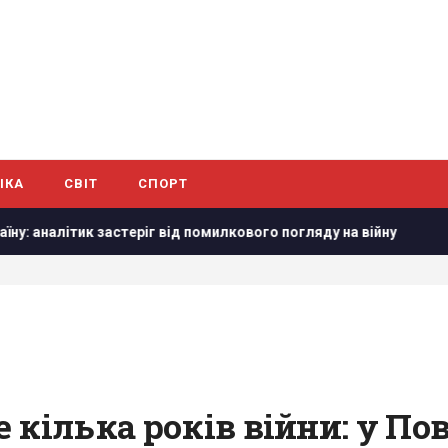
ІКА
СВІТ
СПОРТ
 від помилкового погляду на війну
Маск не дозволив Україн
 кілька років війни: у По