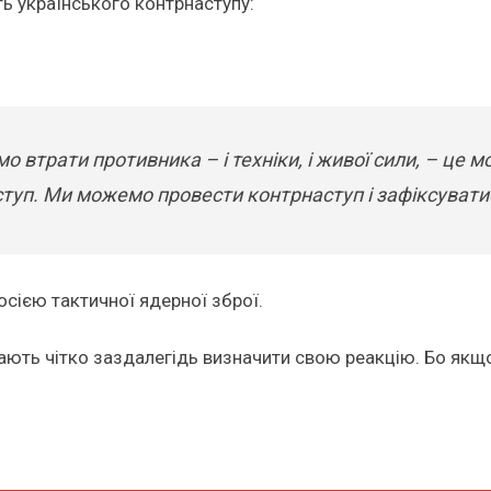
ь українського контрнаступу:
 втрати противника – і техніки, і живої сили, – це м
ступ. Ми можемо провести контрнаступ і зафіксуватис
осією тактичної ядерної зброї.
мають чітко заздалегідь визначити свою реакцію. Бо якщ