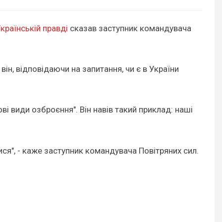
країнській правді
сказав заступник командувача
він, відповідаючи на запитання, чи є в України
ві види озброєння". Він навів такий приклад: наші
ися", - каже заступник командувача Повітряних сил.