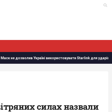
і використовувати Starlink для ударів по Росії, - The Atlantic
вітряних силах назвали