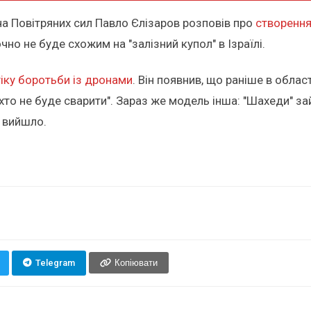
а Повітряних сил Павло Єлізаров розповів про
створення
но не буде схожим на "залізний купол" в Ізраїлі.
гіку боротьби із дронами
. Він появнив, що раніше в обла
ніхто не буде сварити". Зараз же модель інша: "Шахеди" з
и вийшло.
Telegram
Копіювати