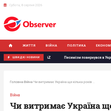
Субота, 8 серпня 2026
ЖИТТЯ
ВІЙНА
ПОЛІТИКА
ЕКОНОМ
 - FAZ
Песимізм повернувся в Україну: аналітик застеріг
ШВИДКІ НОВИНИ
Головна
›
Війна
›
Чи витримає Україна ще кілька років війни: у...
Війна
Чи витримає Україна ще