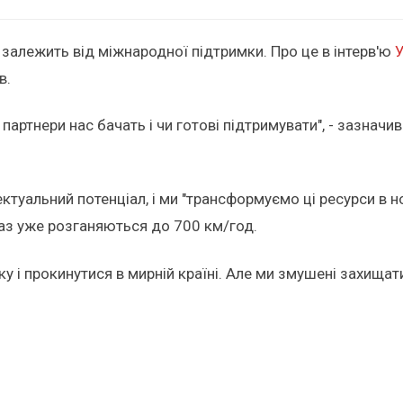
 залежить від міжнародної підтримки. Про це в інтерв'ю
У
в.
артнери нас бачать і чи готові підтримувати", - зазначив 
ктуальний потенціал, і ми "трансформуємо ці ресурси в но
раз уже розганяються до 700 км/год.
ку і прокинутися в мирній країні. Але ми змушені захищат