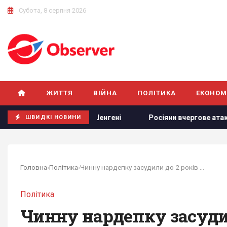
Субота, 8 серпня 2026
ЖИТТЯ
ВІЙНА
ПОЛІТИКА
ЕКОНОМ
перевірок у Шенгені
Росіяни вчергове атакували Київ: в
ШВИДКІ НОВИНИ
Головна
›
Політика
›
Чинну нардепку засудили до 2 років в'язниці:...
Політика
Чинну нардепку засудил