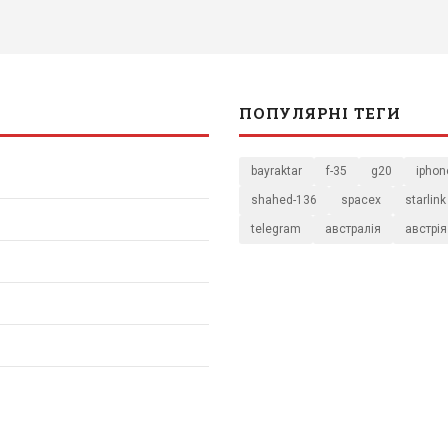
ПОПУЛЯРНІ ТЕГИ
bayraktar
f-35
g20
iphon
shahed-136
spacex
starlink
telegram
австралія
австрія