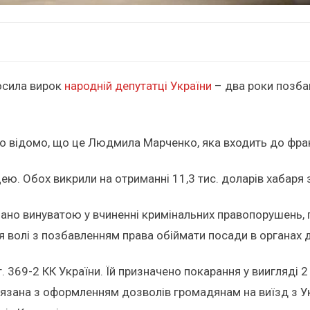
осила вирок
народній депутатці України
– два роки позба
о відомо, що це Людмила Марченко, яка входить до фракц
цею. Обох викрили на отриманні 11,3 тис. доларів хабар
но винуватою у вчиненні кримінальних правопорушень, пере
я волі з позбавленням права обіймати посади в органах 
 ст. 369-2 КК України. Їй призначено покарання у виигляді
в’язана з оформленням дозволів громадянам на виїзд з Ук