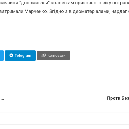
омічниця "допомагали" чоловікам призовного віку потрапи
к затримали Марченко. Згідно з відеоматеріалами, нарде
Telegram
Копіювати
..
Проти Без