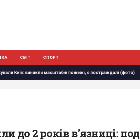
ІКА
СВІТ
СПОРТ
иникли масштабні пожежі, є постраждалі (фото)
РФ повні
и до 2 років в'язниці: по