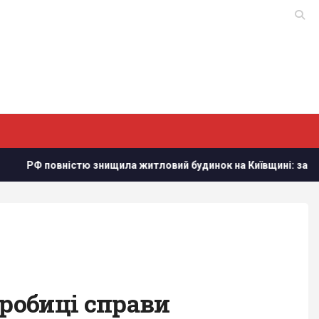
стю знищила житловий будинок на Київщині: загинуло троє люд
дробиці справи