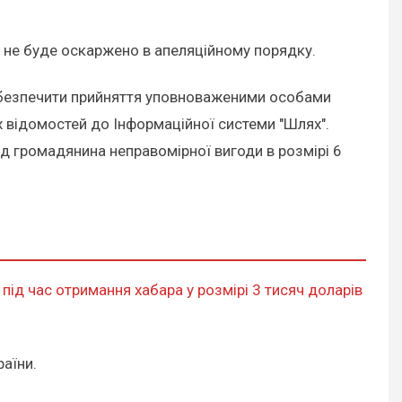
о не буде оскаржено в апеляційному порядку.
абезпечити прийняття уповноваженими особами
их відомостей до Інформаційної системи "Шлях".
ід громадянина неправомірної вигоди в розмірі 6
під час отримання хабара у розмірі 3 тисяч доларів
аїни.