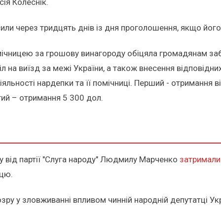
сія Колеснік.
сили через тридцять днів із дня проголошення, якщо йог
омічницею за грошову винагороду обіцяла громадянам з
іл на виїзд за межі України, а також внесення відповідн
яльності нардепки та її помічниці. Перший - отримання в
ий – отримання 5 300 дол.
у від партії "Слуга народу" Людмилу Марченко
затримали 
ицю.
зру у зловживанні впливом чинній народній депутатці Укр