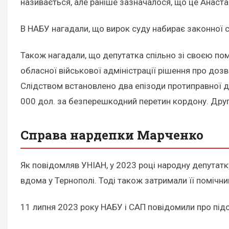
називається, але раніше зазначалося, що це Анаста
В НАБУ нагадали, що вирок суду набирає законної 
Також нагадали, що депутатка спільно зі своєю п
обласної військової адміністрації рішення про дозв
Слідством встановлено два епізоди протиправної ді
000 дол. за безперешкодний перетин кордону. Друг
Справа нардепки Марченко
Як повідомляв УНІАН, у 2023 році народну депутатк
вдома у Тернополі. Тоді також затримали її помічн
11 липня 2023 року НАБУ і САП повідомили про підо