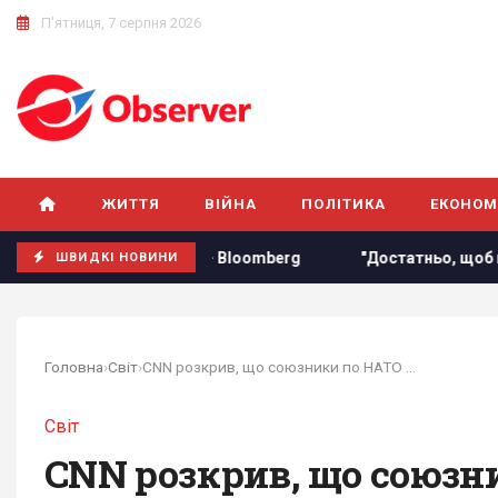
П'ятниця, 7 серпня 2026
ЖИТТЯ
ВІЙНА
ПОЛІТИКА
ЕКОНОМ
м та РФ, - Bloomberg
"Достатньо, щоб вижити, а не перем
ШВИДКІ НОВИНИ
Головна
›
Світ
›
CNN розкрив, що союзники по НАТО думають про...
Світ
CNN розкрив, що союзн