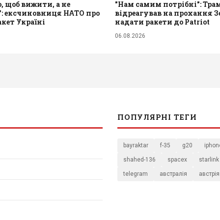
, щоб вижити, а не
"Нам самим потрібні": Тра
": ексчиновниця НАТО про
відреагував на прохання З
кет Україні
надати ракети до Patriot
06.08.2026
ПОПУЛЯРНІ ТЕГИ
bayraktar
f-35
g20
iphon
shahed-136
spacex
starlink
telegram
австралія
австрія