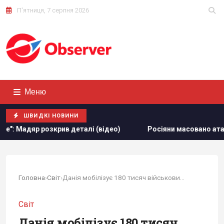
П'ятниця, 7 серпня 2026
Меню
ШВИДКІ НОВИНИ
озкрив деталі (відео)
Росіяни масовано атакували обʼєк
Головна
›
Світ
›
Данія мобілізує 180 тисяч військових у разі...
Світ
Данія мобілізує 180 тисяч