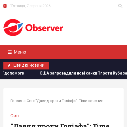
П'ятниця, 7 серпня 2026
Меню
ШВИДКІ НОВИНИ
ві санкції проти Куби за співпрацю з Китаєм та РФ, - Bloomberg
Головна
›
Світ
›
"Давид проти Голіафа": Time пояснив, як...
Світ
"Давид проти Голіафа": Time