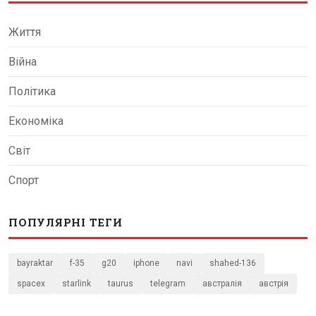
Життя
Війна
Політика
Економіка
Світ
Спорт
ПОПУЛЯРНІ ТЕГИ
bayraktar
f-35
g20
iphone
navi
shahed-136
spacex
starlink
taurus
telegram
австралія
австрія