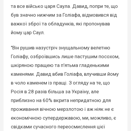
та все військо царя Саула. Давид, попри те, що
був значно нижчим за Голіафа, відмовився від
важкої зброї та обладунків, які пропонував
йому цар Саул.
"Він рушив назустріч знущальному велетню
Голіафу, озброївшись лише пастушим посохом,
шкіряною пращею та п’ятьма гладенькими
каменями. Давид вбив Голіафа, влучивши йому
в чоло каменем із пращі. З огляду на те, що
Росія в 28 разів більша за Україну, але
приблизно на 60% вкрита непридатною для
проживання вічною мерзлотою і аж ніяк не є
економічною супердержавою, ми, можливо, є
свідками сучасного переосмислення цієї