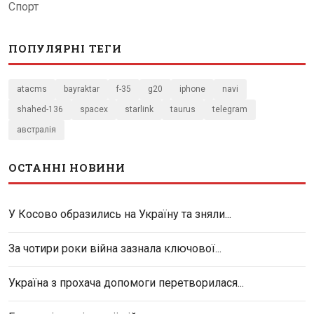
Спорт
ПОПУЛЯРНІ ТЕГИ
atacms
bayraktar
f-35
g20
iphone
navi
shahed-136
spacex
starlink
taurus
telegram
австралія
ОСТАННІ НОВИНИ
У Косово образились на Україну та зняли...
За чотири роки війна зазнала ключової...
Україна з прохача допомоги перетворилася...