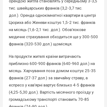
орендою житла становлять у середньому 3-3,5
тис. швейцарських франків (3,2-3,7 тис.
дол.). Оренда однокімнатної квартири в центрі
Цюриха або Женеви коштує 1,5-2 тис. франків
на місяць (1,6-2,1 тис. дол.). Обов’язкове
медичне страхування обходиться ще у 300-500
франків (320-530 дол.) щомісяця.
На продукти жителі країни витрачають
приблизно 600-900 франків (640-960 дол.) на
місяць. Харчування поза домом коштує 25-35
франків (27-37 дол.) за звичайну страву, а
еспресо у кав’ярні вартує близько 4-5 франків
(4,25-5,30 дол.). Вартість місячного проїзду у
громадському транспорті становить 70-85
франків (74-90 дол.)