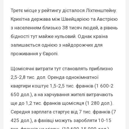
Третє місце у рейтингу дісталося Ліхтенштейну.
Крихітна держава між Швейцарією та Австрією
з населенням близько 38 тисяч людей, а рівень
бідності тут майже нульовий. Однак країна
залишається однією з найдорожчих для
проживання у Європі.
Щомісячні витрати тут становлять приблизно
2,5-2,8 тис. дол. Оренда однокімнатної
квартири коштує 1,5-2,5 тис. франків (1 600-2
650 дол.), а на харчування жителі витрачають
ще до 1,2 тис. франків щомісяця (1 280 дол.).
Середня зарплата стартує від 7 тис. франків (7
425 дол.), а фахівці можуть заробляти 10-15
тис. франків на місяць (10 600-15 900 дол.)