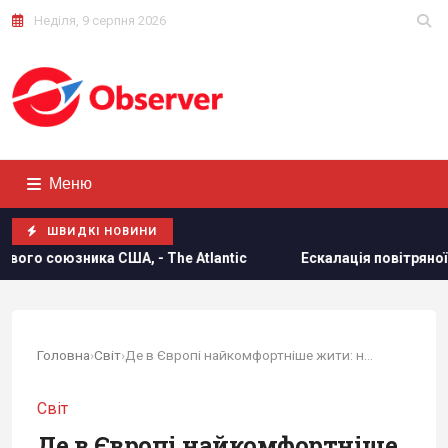
Неділя, 9 серпня 2026
Меню
ШВИДКІ НОВИНИ
 The Atlantic
Ескалація повітряної війни призвела до р
Головна
›
Світ
›
Де в Європі найкомфортніше жити: названо...
Світ
Де в Європі найкомфортніше