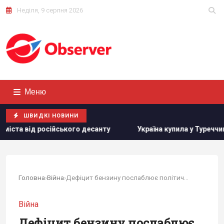
Неділя, 9 серпня 2026
Меню
ШВИДКІ НОВИНИ
ого десанту
Україна купила у Туреччини партію ракет ATAC
Головна
›
Війна
›
Дефіцит бензину послаблює політичні позиції...
Війна
Дефіцит бензину послаблює