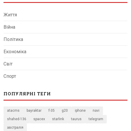
Життя
Війна
Політика
Економіка
Світ
Спорт
ПОПУЛЯРНІ ТЕГИ
atacms
bayraktar
f-35
g20
iphone
navi
shahed-136
spacex
starlink
taurus
telegram
австралія