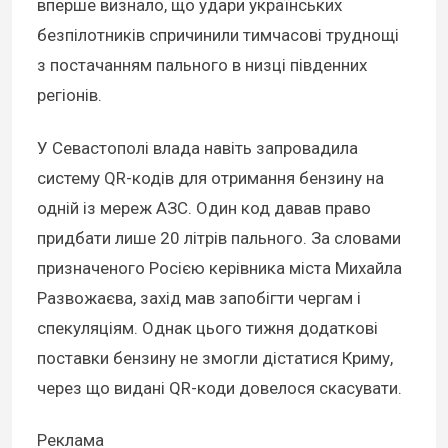
вперше визнало, що удари українських
безпілотників спричинили тимчасові труднощі
з постачанням пального в низці південних
регіонів.
У Севастополі влада навіть запровадила
систему QR-кодів для отримання бензину на
одній із мереж АЗС. Один код давав право
придбати лише 20 літрів пального. За словами
призначеного Росією керівника міста Михайла
Развожаєва, захід мав запобігти чергам і
спекуляціям. Однак цього тижня додаткові
поставки бензину не змогли дістатися Криму,
через що видані QR-коди довелося скасувати.
Реклама