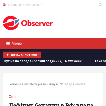
П'ятниця, 7 серпня 2026
Меню
ШВИДКІ НОВИНИ
виборчий годинник, - Newsweek
Така зброя є лише у кілько
Головна
›
Світ
›
Дефіцит бензину в РФ: влада намагається...
Світ
Дефіцит бензину в РФ: влада