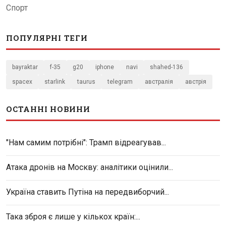
Спорт
ПОПУЛЯРНІ ТЕГИ
bayraktar
f-35
g20
iphone
navi
shahed-136
spacex
starlink
taurus
telegram
австралія
австрія
ОСТАННІ НОВИНИ
"Нам самим потрібні": Трамп відреагував...
Атака дронів на Москву: аналітики оцінили...
Україна ставить Путіна на передвиборчий...
Така зброя є лише у кількох країн:...