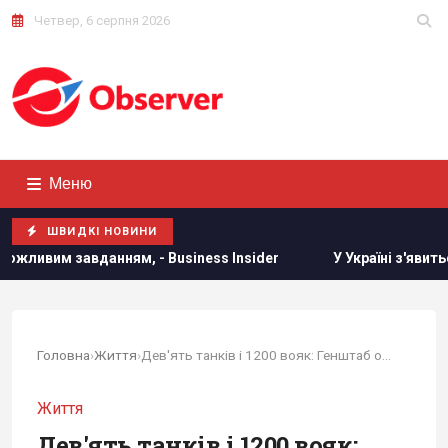
Четвер, 6 серпня 2026
Меню
ШВИДКІ НОВИНИ
- Business Insider
У Україні з'явиться нове свято: що бу
Головна
›
Життя
›
Дев'ять танків і 1200 вояк: Генштаб оновив...
Життя
Дев'ять танків і 1200 вояк: