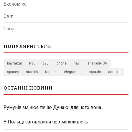
Економіка
Світ
Спорт
ПОПУЛЯРНІ ТЕГИ
bayraktar
f-35
g20
iphone
navi
shahed-136
spacex
starlink
taurus
telegram
австралія
австрія
ОСТАННІ НОВИНИ
Румунія змінює течію Дунаю: для чого вона...
У Польщі заговорили про можливість...